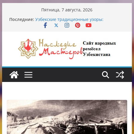
Перейти
Пятница, 7 августа, 2026
к
Обрушение на одном из ключевых
Последние:
содержимому
перекрёстков Ташкента: перекрыт
путепровод на Буюк Ипак Йули
Узбекские традиционные узоры:
символика и происхождение
Аэропорт Ташкента переедет после 2030
года
Опасная диета Алины Загитовой
От знахарей до университетских клиник