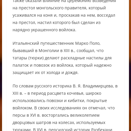
также оказали влияние на церемонию возведения
на престол монгольского правителя, который
усаживался на коня и, проскакав на нем, восседал
на престол, настил которого был сделан из
нарядно украшенного войлока.
Итальянский путешественник Марко Поло,
бывавший в Монголии в XIII в., сообщал, что
татары (тюрки) делают раскладные настилы для
палаток и повозок из войлока, который надежно
защищает их от холода и дождя.
По словам русского историка В. Я. Владимирцева, в
XIII в. – в период расцвета кочевья, широко
использовались повозки и кибитки, покрытые
войлоком. В своих исследованиях он отмечал, что
персы в XVI в. восторгались великолепием
дворцовых шатров на колесах, используемых
тюрками. В XVI в. персидский историк Разбехани