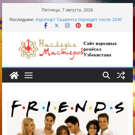
Перейти
Пятница, 7 августа, 2026
Узбекские традиционные узоры:
к
Последние:
символика и происхождение
содержимому
Аэропорт Ташкента переедет после 2030
года
Опасная диета Алины Загитовой
От знахарей до университетских клиник
Обрушение на одном из ключевых
перекрёстков Ташкента: перекрыт
путепровод на Буюк Ипак Йули