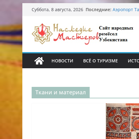
Узбекские 
Перейти
Последние:
Суббота, 8 августа, 2026
происхожде
к
Аэропорт Та
Опасная ди
содержимому
От знахарей
Обрушение 
Ташкента: 
НОВОСТИ
ВСЁ О ТУРИЗМЕ
ИСТ
Ткани и материал