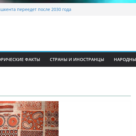
традиционные узоры: символика и
ние
шкента переедет после 2030 года
ета Алины Загитовой
 до университетских клиник
на одном из ключевых перекрёстков
перекрыт путепровод на Буюк Ипак Йули
ОРИЧЕСКИЕ ФАКТЫ
СТРАНЫ И ИНОСТРАНЦЫ
НАРОДНЫ