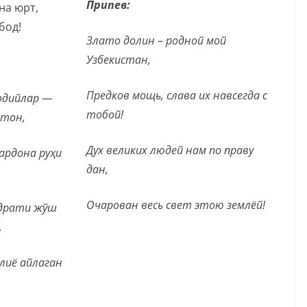
Припев:
на юрт,
бод!
Злато долин – родной мой
Узбекистан,
Предков мощь, слава их навсегда с
одийлар —
тобой!
стон,
Дух великих людей нам по праву
ардона руҳи
дан,
Очарован весь свет этою землёй!
удрати жўш
,
лиё айлаган