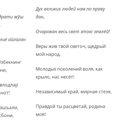
Дух великих людей нам по праву
удрати жўш
дан,
,
Очарован весь свет этою землёй!
лиё айлаган
Веры жив твой светоч, щедрый
мой народ.
ўзбекнинг
Молодых поколений воля, как
ни,
крыло, нас несёт!
авлодлар
Независимый край, мирная стезя,
анот!
Правдой ты расцветай, родина
ашъали,
моя!
сбони,