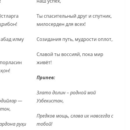
!
наш успех,
ўстларга
Ты спасительный друг и спутник,
ҳрибон!
милосерден для всех!
 абад илму
Созидания путь, мудрости оплот,
Славой ты воссияй, пока мир
 порласин
живёт!
аҳон!
Припев:
Злато долин – родной мой
одийлар —
Узбекистан,
стон,
Предков мощь, слава их навсегда с
ардона руҳи
тобой!