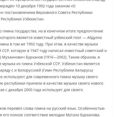
тверждён 10 декабря 1992 года законом «О
н» постановлением Верховного Совета Республики
 Республики Узбекистан.
 гимна государства, но в конечном итоге предпочтение
которого является известный узбекский поэт — Абдулла
мна в том же 1992 году. При этом, в качестве музыки
 ССР, которую в 1947 году написал известный советский и
) Музаинович Бурханов (1916—2002). Таким образом, в
 музыка из гимна Узбекской ССР. Узбекистан является
наряду с и Белоруссией (Гимн Республики Беларусь)
ые используют для современного гимна музыку своего
ие республики приняли в качестве музыки своего нового
я с декабря 2000 года использует для своего
аков перевёл слова гимна на русский язык. Особенностью
я его полное соответствие мелодии Мутала Бурханова.