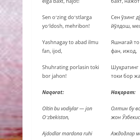
elga baxt, najot!
бахт, нажот
Sen oʻzing doʻstlarga
Сен ўзинг д
yoʻldosh, mehribon!
йўлдош, ме
Yashnagay to abad ilmu
Яшнагай то
fan, ijod,
фан, ижод,
Shuhrating porlasin toki
Шуҳратинг
bor jahon!
токи бор ж
Naqorat:
Нақорат:
Oltin bu vodiylar — jon
Олтин бу в
Oʻzbekiston,
жон Ўзбеки
Ajdodlar mardona ruhi
Аждодлар м