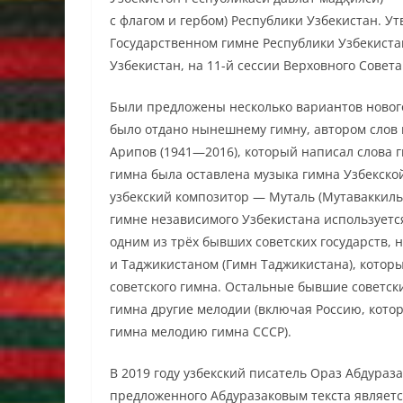
с флагом и гербом) Республики Узбекистан. У
Государственном гимне Республики Узбекиста
Узбекистан, на 11-й сессии Верховного Совета
Были предложены несколько вариантов нового
было отдано нынешнему гимну, автором слов 
Арипов (1941—2016), который написал слова ги
гимна была оставлена музыка гимна Узбекской
узбекский композитор — Муталь (Мутаваккиль
гимне независимого Узбекистана используется
одним из трёх бывших советских государств, 
и Таджикистаном (Гимн Таджикистана), котор
советского гимна. Остальные бывшие советск
гимна другие мелодии (включая Россию, котора
гимна мелодию гимна СССР).
В 2019 году узбекский писатель Ораз Абдураз
предложенного Абдуразаковым текста являетс