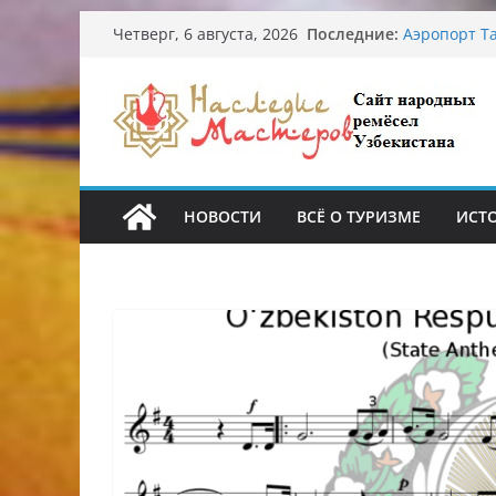
Перейти
Последние:
Узбекские 
Четверг, 6 августа, 2026
к
происхожде
Аэропорт Та
содержимому
Опасная ди
От знахарей
Обрушение 
Ташкента: 
НОВОСТИ
ВСЁ О ТУРИЗМЕ
ИСТ