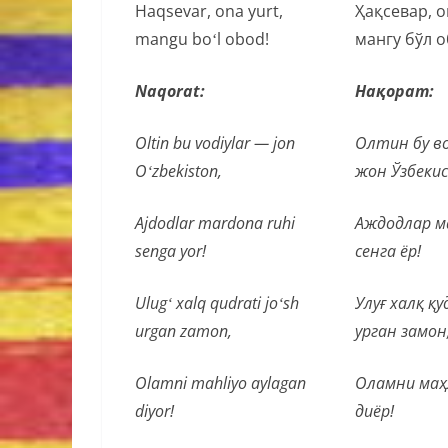
Haqsevar, ona yurt,
Ҳақсевар, о
mangu boʻl obod!
мангу бўл о
Naqorat:
Нақорат:
Oltin bu vodiylar — jon
Олтин бу в
Oʻzbekiston,
жон Ўзбеки
Ajdodlar mardona ruhi
Аждодлар м
senga yor!
сенга ёр!
Ulugʻ xalq qudrati joʻsh
Улуғ халқ қ
urgan zamon,
урган замон
Olamni mahliyo aylagan
Оламни маҳ
diyor!
диёр!