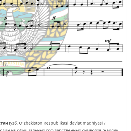
стан
(узб.
Oʻzbekiston Respublikasi davlat madhiyasi /
 один из официальных государственных символов (наряду