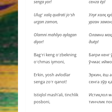
senga yor!
сенга ёр!
Ulugʻ xalq qudrati joʻsh
Улуғ халқ қ
urgan zamon,
урган замон
Olamni mahliyo aylagan
Оламни маҳ
diyor!
диёр!
Bagʻri keng oʻzbekning
Бағри кенг 
oʻchmas iymoni,
ўчмас иймо
Erkin, yosh avlodlar
Эркин, ёш 
senga zoʻr qanot!
сенга зўр қ
Istiqlol mash’ali, tinchlik
Истиқлол м
posboni,
тинчлик по