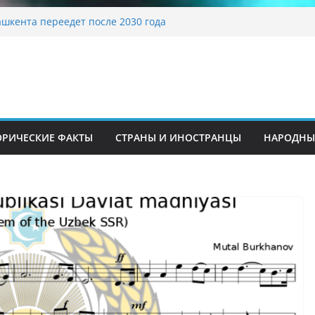
традиционные узоры: символика и
ние
шкента переедет после 2030 года
ета Алины Загитовой
 до университетских клиник
на одном из ключевых перекрёстков
перекрыт путепровод на Буюк Ипак Йули
ОРИЧЕСКИЕ ФАКТЫ
СТРАНЫ И ИНОСТРАНЦЫ
НАРОДНЫ