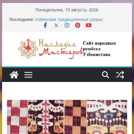
Перейти
Понедельник, 10 августа, 2026
к
Последние:
Узбекские традиционные узоры:
содержимому
символика и происхождение
Аэропорт Ташкента переедет после 2030
года
Опасная диета Алины Загитовой
От знахарей до университетских клиник
Обрушение на одном из ключевых
перекрёстков Ташкента: перекрыт
путепровод на Буюк Ипак Йули