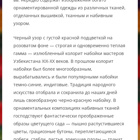
орнаментированной одежды из различных тканей,
отделанных вышивкой, тканным и набивным
узором.
Черный узор с густой красной подцветкой на
розоватом фоне — строгая и одновременно теплая
гамма — излюбленный колорит набойки мастеров
Узбекистана ХIХ-ХХ веков. В прошлом колорит
набойки был более многообразным,
вырабатывались и были популярными набойки
темно-синие, индиговые. Традиция народного
искусства отобрала и сохранила до наших дней
лишь своеобразную черно-красную набойку. В
орнаментальных композициях набивных тканей
господствуют фантастически преображенные
образы цветущего сада — пышно распустившиеся
цветы, грациозные бутоны, переплетающиеся
побеги, стебли, листья, зреющие плоды — гранат,