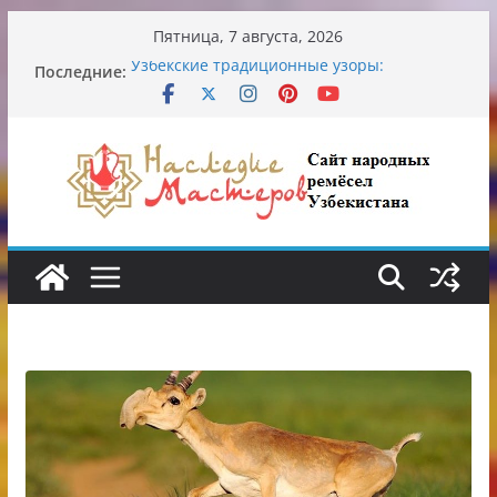
Перейти
Пятница, 7 августа, 2026
к
Последние:
Узбекские традиционные узоры:
содержимому
символика и происхождение
Аэропорт Ташкента переедет после 2030
года
Опасная диета Алины Загитовой
От знахарей до университетских клиник
Обрушение на одном из ключевых
перекрёстков Ташкента: перекрыт
путепровод на Буюк Ипак Йули