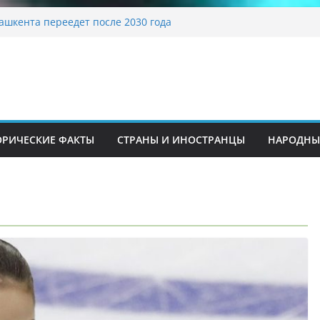
традиционные узоры: символика и
ение
ашкента переедет после 2030 года
ета Алины Загитовой
й до университетских клиник
на одном из ключевых перекрёстков
перекрыт путепровод на Буюк Ипак Йули
ОРИЧЕСКИЕ ФАКТЫ
СТРАНЫ И ИНОСТРАНЦЫ
НАРОДНЫ