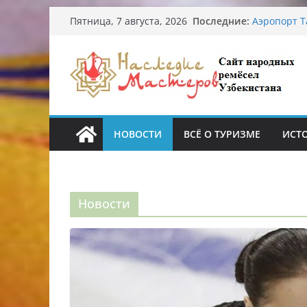
Перейти
Последние:
Узбекские 
Пятница, 7 августа, 2026
к
происхожд
Аэропорт Т
содержимому
Опасная ди
От знахаре
Обрушение 
Ташкента: 
НОВОСТИ
ВСЁ О ТУРИЗМЕ
ИСТ
Новости