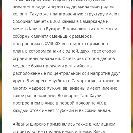
айваном в виде галереи поддерживаемой рядом
колонн. Такую же планировочную структуру имеют
Соборная мечеть Биби-ханым в Самарканде и
мечеть Калян в Бухаре. В махаллинских мечетях и
соборных мечетях меньших размеров,
построенных в XVIII-XIX вв., широко применен
план, в котором ханаки с одной, двух, трех сторон
ограничены айванами. С четырех сторон дворов
медресе были предусмотрены айваны,
расположенные по центральной оси напротив друг
друга. В медресе Улугбека в Самарканде, а также во
многих медресе XVI-XVII вв. айваны имеют именно
такое расположение. Во дворце Таш-Хаули,
построенном в Хиве в первой половине XIX в.,
каждый отсек имеет глубокий и высокий айван.
Айваны широко применялись также в жилищном
строительстве средних веков и позже. Здесь