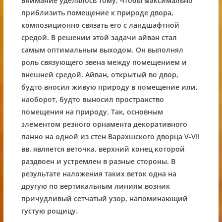
внимание уделялось тому, чтобы максимально
приблизить помещение к природе двора,
композиционно связать его с ландшафтной
средой. В решении этой задачи айван стал
самым оптимальным выходом. Он выполнял
роль связующего звена между помещением и
внешней средой. Айван, открытый во двор,
будто вносил живую природу в помещение или,
наоборот, будто выносил пространство
помещения на природу. Так, основным
элементом резного орнамента декоративного
панно на одной из стен Варахшского дворца V-VII
вв. является веточка, верхний конец которой
раздвоен и устремлен в разные стороны. В
результате наложения таких веток одна на
другую по вертикальным линиям возник
причудливый сетчатый узор, напоминающий
густую рощицу.