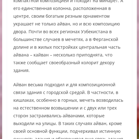
компактной композицией и походит на минарет. А
его единственная колонна, расположенная в
центре, своим богатым резным орнаментом
украшает не только айван, но и всю композицию
двора. Почти во всех регионах Узбекистана в
большинстве случаев в мечетях, а в Ферганской
долине и в жилых постройках центральная часть
айвана – кайван – несколько приподнята, что
также сообщает своеобразный колорит декору
здания.
Айван весьма подходил и для композиционной
связи здания с городской средой. В частности, в
кишлаках, особенно в горных, мечеть возводилась
на естественном возвышении и с двух или трех
сторон застраивались айванами, которые
выходили на улицы. В таких случаях айван, кроме
своей основной функции, подчеркивал истинную
сущность здания и обеспечивал еще связь здания