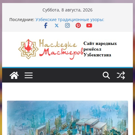
Перейти
Суббота, 8 августа, 2026
к
Последние:
Узбекские традиционные узоры:
содержимому
символика и происхождение
Аэропорт Ташкента переедет после 2030
года
Опасная диета Алины Загитовой
От знахарей до университетских клиник
Обрушение на одном из ключевых
перекрёстков Ташкента: перекрыт
путепровод на Буюк Ипак Йули