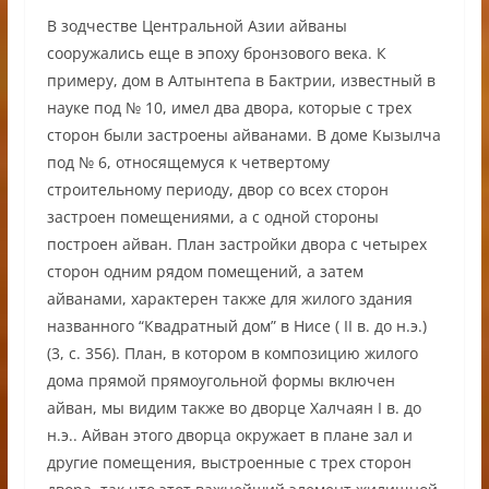
В зодчестве Центральной Азии айваны
сооружались еще в эпоху бронзового века. К
примеру, дом в Алтынтепа в Бактрии, известный в
науке под № 10, имел два двора, которые с трех
сторон были застроены айванами. В доме Кызылча
под № 6, относящемуся к четвертому
строительному периоду, двор со всех сторон
застроен помещениями, а с одной стороны
построен айван. План застройки двора с четырех
сторон одним рядом помещений, а затем
айванами, характерен также для жилого здания
названного “Квадратный дом” в Нисе ( II в. до н.э.)
(3, с. 356). План, в котором в композицию жилого
дома прямой прямоугольной формы включен
айван, мы видим также во дворце Халчаян I в. до
н.э.. Айван этого дворца окружает в плане зал и
другие помещения, выстроенные с трех сторон