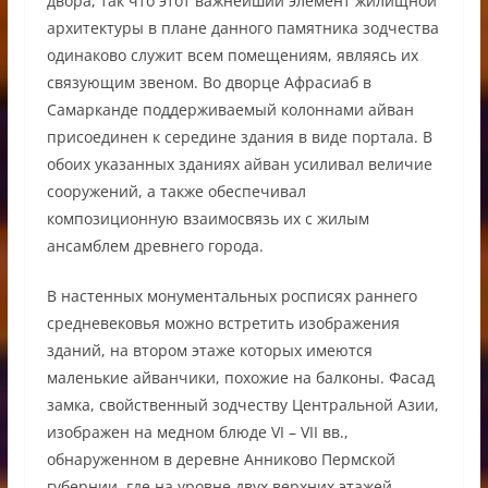
двора, так что этот важнейший элемент жилищной
архитектуры в плане данного памятника зодчества
одинаково служит всем помещениям, являясь их
связующим звеном. Во дворце Афрасиаб в
Самарканде поддерживаемый колоннами айван
присоединен к середине здания в виде портала. В
обоих указанных зданиях айван усиливал величие
сооружений, а также обеспечивал
композиционную взаимосвязь их с жилым
ансамблем древнего города.
В настенных монументальных росписях раннего
средневековья можно встретить изображения
зданий, на втором этаже которых имеются
маленькие айванчики, похожие на балконы. Фасад
замка, свойственный зодчеству Центральной Азии,
изображен на медном блюде VI – VII вв.,
обнаруженном в деревне Анниково Пермской
губернии, где на уровне двух верхних этажей