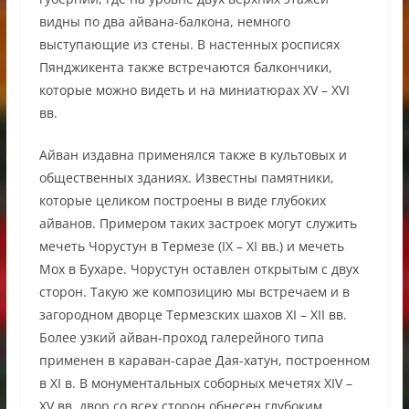
видны по два айвана-балкона, немного
выступающие из стены. В настенных росписях
Пянджикента также встречаются балкончики,
которые можно видеть и на миниатюрах XV – XVI
вв.
Айван издавна применялся также в культовых и
общественных зданиях. Известны памятники,
которые целиком построены в виде глубоких
айванов. Примером таких застроек могут служить
мечеть Чорустун в Термезе (IX – XI вв.) и мечеть
Мох в Бухаре. Чорустун оставлен открытым с двух
сторон. Такую же композицию мы встречаем и в
загородном дворце Термезских шахов XI – XII вв.
Более узкий айван-проход галерейного типа
применен в караван-сарае Дая-хатун, построенном
в XI в. В монументальных соборных мечетях XIV –
XV вв. двор со всех сторон обнесен глубоким