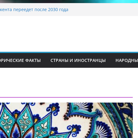
адиционные узоры: символика и
ие
кента переедет после 2030 года
а Алины Загитовой
до университетских клиник
 одном из ключевых перекрёстков
рекрыт путепровод на Буюк Ипак Йули
ОРИЧЕСКИЕ ФАКТЫ
СТРАНЫ И ИНОСТРАНЦЫ
НАРОДНЫ