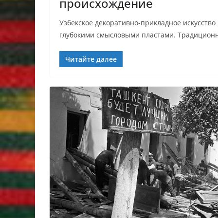
происхождение
Узбекское декоративно-прикладное искусство
глубокими смысловыми пластами. Традиционн
Читайте далее