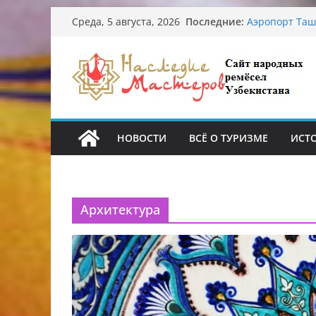
Узбекские тр
Перейти
Последние:
Среда, 5 августа, 2026
происхожден
к
Аэропорт Таш
содержимому
Опасная диет
От знахарей 
Обрушение на
Ташкента: пе
НОВОСТИ
ВСЁ О ТУРИЗМЕ
ИСТ
Архитектура