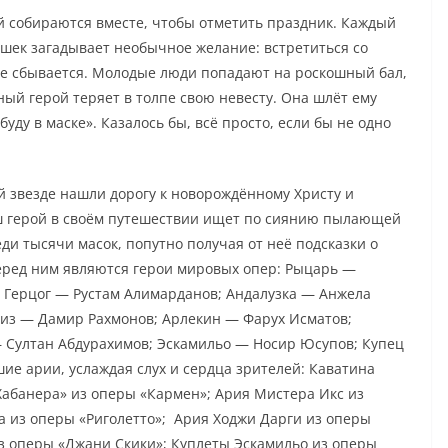
ей собираются вместе, чтобы отметить праздник. Каждый
ушек загадывает необычное желание: встретиться со
ие сбывается. Молодые люди попадают на роскошный бал,
ный герой теряет в толпе свою невесту. Она шлёт ему
буду в маске». Казалось бы, всё просто, если бы не одно
й звезде нашли дорогу к новорождённому Христу и
аш герой в своём путешествии ищет по сиянию пылающей
и тысячи масок, попутно получая от неё подсказки о
еред ним являются герои мировых опер: Рыцарь —
 Герцог — Рустам Алимарданов; Андалузка — Анжела
из — Дамир Рахмонов; Арлекин — Фарух Исматов;
Султан Абдурахимов; Эскамильо — Носир Юсупов; Купец
ие арии, услаждая слух и сердца зрителей: Каватина
абанера» из оперы «Кармен»; Ария Мистера Икс из
а из оперы «Риголетто»; Ария Ходжи Дарги из оперы
з оперы «Джани Скики»; Куплеты Эскамильо из оперы