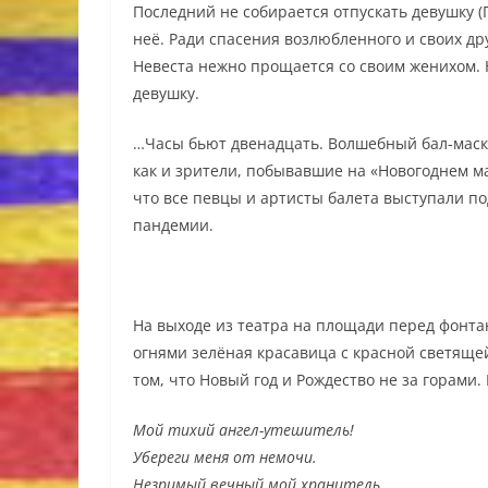
Последний не собирается отпускать девушку 
неё. Ради спасения возлюбленного и своих дру
Невеста нежно прощается со своим женихом. Н
девушку.
…Часы бьют двенадцать. Волшебный бал-маск
как и зрители, побывавшие на «Новогоднем ма
что все певцы и артисты балета выступали по
пандемии.
На выходе из театра на площади перед фонт
огнями зелёная красавица с красной светяще
том, что Новый год и Рождество не за горами.
Мой тихий ангел-утешитель!
Убереги меня от немочи.
Незримый вечный мой хранитель,