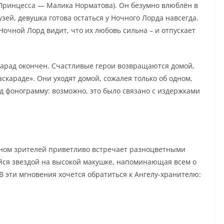
(Принцесса — Малика Норматова). Он безумно влюблён в
зей, девушка готова остаться у Ночного Лорда навсегда.
очной Лорд видит, что их любовь сильна – и отпускает
арад окончен. Счастливые герои возвращаются домой,
скараде». Они уходят домой, сожалея только об одном,
д фонограмму: возможно, это было связано с издержками
аном зрителей приветливо встречает разноцветными
йся звездой на высокой макушке, напоминающая всем о
 В эти мгновения хочется обратиться к Ангелу-хранителю: