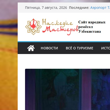
Перейти
Последние:
Узбекские 
Пятница, 7 августа, 2026
к
происхожд
Аэропорт Т
содержимому
Опасная ди
От знахаре
Обрушение 
Ташкента: 
НОВОСТИ
ВСЁ О ТУРИЗМЕ
ИСТ