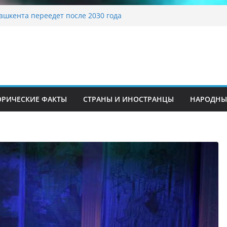
традиционные узоры: символика и
ение
ашкента переедет после 2030 года
ета Алины Загитовой
й до университетских клиник
на одном из ключевых перекрёстков
перекрыт путепровод на Буюк Ипак Йули
ОРИЧЕСКИЕ ФАКТЫ
СТРАНЫ И ИНОСТРАНЦЫ
НАРОДНЫ