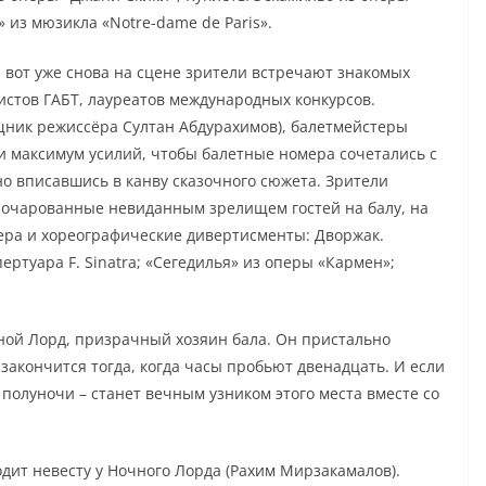
» из мюзикла «Notre-damе de Paris».
 вот уже снова на сцене зрители встречают знакомых
стов ГАБТ, лауреатов международных конкурсов.
ник режиссёра Султан Абдурахимов), балетмейстеры
 максимум усилий, чтобы балетные номера сочетались с
но вписавшись в канву сказочного сюжета. Зрители
 очарованные невиданным зрелищем гостей на балу, на
ера и хореографические дивертисменты: Дворжак.
ертуара F. Sinatra; «Сегедилья» из оперы «Кармен»;
чной Лорд, призрачный хозяин бала. Он пристально
 закончится тогда, когда часы пробьют двенадцать. И если
полуночи – станет вечным узником этого места вместе со
дит невесту у Ночного Лорда (Рахим Мирзакамалов).