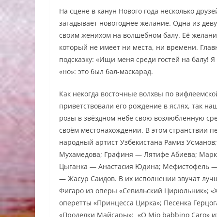
На сцене в канун Нового года несколько друз
загадывает новогоднее желание. Одна из дев
своим женихом на волшебном балу. Её желан
который не имеет ни места, ни времени. Глав
подсказку: «Ищи меня среди гостей на балу! Я 
«но»: это был бал-маскарад.
Как некогда восточные волхвы по вифлеемско
приветствовали его рождение в яслях, так н
розы в звёздном небе свою возлюбленную сред
своём местонахождении. В этом странствии п
народный артист Узбекистана Рамиз Усманов;
Мухамедова; Графиня — Лятифе Абиева; Марк
Цыганка — Анастасия Юдина; Мефистофель — 
— Жасур Саидов. В их исполнении звучат лучш
Фигаро из оперы «Севильский Цирюльник»; «Х
оперетты «Принцесса Цирка»; Песенка Герцог
«Проделки Майсары»; «O Mio babbino Caro» и