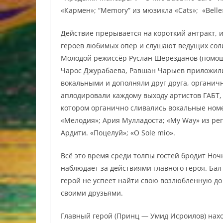
«Кармен»; “Memory” из мюзикла «Cats»; «Belle
Действие прерывается на короткий антракт, и
героев любимых опер и слушают ведущих соли
Молодой режиссёр Руслан Шерезданов (помощ
Чарос Джурабаева, Равшан Чарыев приложили
вокальными и дополняли друг друга, органич
аплодировали каждому выходу артистов ГАБТ,
котором органично сливались вокальные ном
«Мелодия»; Ария Мулладоста; «My Way» из реп
Ардити. «Поцелуй»; «O Sole mio».
Всё это время среди толпы гостей бродит Но
наблюдает за действиями главного героя. Бал
герой не успеет найти свою возлюбленную до 
своими друзьями.
Главный герой (Принц — Умид Исроилов) нахо