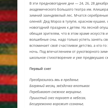
В эти предновогодние дни — 24, 26, 28 декабр
академического Большого театра им. Алишера
зимний заиндевелый лес. Мчатся серебряные
оленей: Дед Мороз в тулупе, красном кушаке,
новогодний праздник к детям. На лесной опуш
обещая зрителям, что в этом храме искусств 
волшебные сны, надо только успеть занять сво
вспоминает своё счастливое детство, а кто-т
ночь. Под впечатлением от рукотворного зим
школьное стихотворение и уже предвкушаю ск
Первый снег
Преобразилась явь в преданье.
Багряный месяц, звёздочка впотьмах
Перебивают снежное мерцанье.
Пушистый снег порхает в небесах,
Бесцеремонно ворожит сознанье,