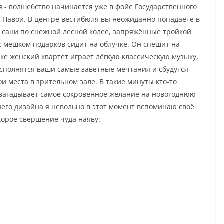
я ­- волшебство начинается уже в фойе Государственного
 Навои. В центре вестибюля вы неожиданно попадаете в
 сани по снежной лесной колее, запряжённые тройкой
 с мешком подарков сидит на облучке. Он спешит на
ке женский квартет играет лёгкую классическую музыку,
исполнятся ваши самые заветные мечтания и сбудутся
и места в зрительном зале. В такие минуты кто-то
о загадывает самое сокровенное желание на новогоднюю
него дизайна я невольно в этот момент вспоминаю своё
орое свершение чуда наяву: