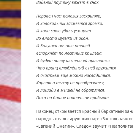
Видений паутину вяжет в снах.
Неровен час: полозья заскрипят,
И колокольчик засмеётся громко.
И кони свою удаль усмирят
Во власти музыки из окон.
И Золушка ночною птицей
вспорхнёт по лестнице крыльца.
И будет наяву иль это ей приснится,
Что принц влюблённый с ней кружится
И счастьем ещё можно насладиться,
Карета в тыкву не преобразится,
И лошади в мышей не обратятся,
Пока на башне полночь не пробьют.
Наконец открывается красный бархатный занав
нарядных вальсирующих пар: «Застольная» и
«Евгений Онегин». Следом звучит «Неаполита