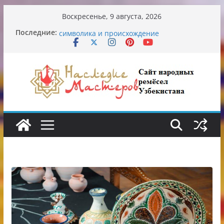
Перейти
Воскресенье, 9 августа, 2026
к
Последние:
Узбекские традиционные узоры:
содержимому
символика и происхождение
Аэропорт Ташкента переедет после 2030
года
Опасная диета Алины Загитовой
От знахарей до университетских клиник
Обрушение на одном из ключевых
перекрёстков Ташкента: перекрыт
путепровод на Буюк Ипак Йули