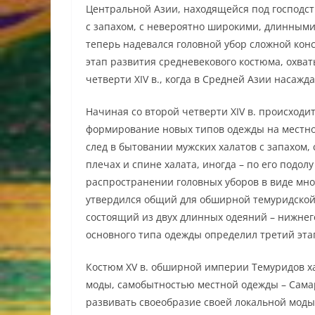
Центральной Азии, находящейся под господст
с запахом, с невероятно широкими, длинными
теперь надевался головной убор сложной кон
этап развития средневекового костюма, охват
четверти XIV в., когда в Средней Азии насажд
Начиная со второй четверти XIV в. происход
формирование новых типов одежды на местной
след в бытовании мужских халатов с запахом,
плечах и спине халата, иногда – по его подол
распространении головных уборов в виде мно
утвердился общий для обширной темуридской
состоящий из двух длинных одеяний – нижнег
основного типа одежды определил третий эта
Костюм XV в. обширной империи Темуридов х
моды, самобытностью местной одежды – Сама
развивать своеобразие своей локальной моды