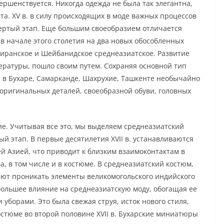
ершенствуется. Никогда одежда не была так элегантна,
та. XV в. в силу происходящих в моде важных процессов
ертый этап. Еще большим своеобразием отличается
 в начале этого столетия на два новых обособленных
иранское и Шейбанидское среднеазиатское. Развитие
итературы, пошло своим путем. Сохраняя основной тип
 в Бухаре, Самарканде, Шахрухие, Ташкенте необычайно
 оригинальных деталей, своеобразной обуви, головных
ие. Учитывая все это, мы выделяем среднеазиатский
ый этап. В первые десятилетия XVII в. устанавливаются
 Азией, что приводит к близким взаимоконтактам в
а, в том числе и в костюме. В среднеазиатский костюм,
ют проникать элементы великомогольского индийского
большее влияние на среднеазиатскую моду, обогащая ее
борами. Это была свежая струя, исток нового стиля,
стюме во второй половине XVII в. Бухарские миниатюры