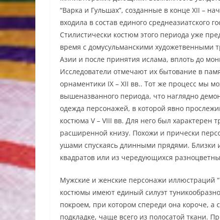
“Варка и Гульшах”, созданные в конце XII – нач
входила в состав единого среднеазиатского 
Стилистически костюм этого периода уже пред
время с домусульманскими художетвенными т
Азии и после принятия ислама, вплоть до монг
Исследователи отмечают их бытование в памя
орнаментики IX – XII вв.. Тот же процесс мы м
вышеназванного периода, что наглядно демо
одежда персонажей, в которой явно прослеж
костюма V – VIII вв. Для него был характерен
расширенной книзу. Похожи и прически персо
ушами спускаясь длинными прядями. Близки и
квадратов или из чередующихся разноцветных
Мужские и женские персонажи иллюстраций “Ва
костюмы имеют единый силуэт туникообразно
покроем, при котором спереди она короче, а с
подкладке, чаще всего из полосатой ткани. П