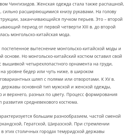
вом Чингизидов. Женская одежда стала также распашной,
, сильно расширяющимися книзу рукавами. На голову
струкции, заканчивающийся пучком перьев. Это – второй
ывающий период от первой четверти XIII в. до второй
алась монгольско-китайская мода.
ит постепенное вытеснение монгольско-китайской моды и
 основе. Но монгольско-китайский костюм оставил свой
 с вышивкой четырехлопастного орнамента на груди,
у на уровне бедер или чуть ниже, в широком
говариантных шляп с полями или отворотами. К XV в.
 державы основной тип мужской и женской одeжды,
о и верхнего, разных по цвету. Процесс формирования
п развития средневекового костюма.
арактеризуется большим разнообразием, частой сменой
ркандской, Гератской, Ширазской. При стремлении
 в этих столичных городах темуридской державы