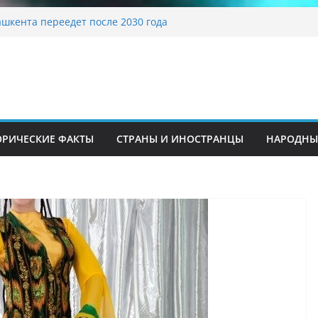
традиционные узоры: символика и
ние
шкента переедет после 2030 года
ета Алины Загитовой
 до университетских клиник
на одном из ключевых перекрёстков
перекрыт путепровод на Буюк Ипак Йули
ОРИЧЕСКИЕ ФАКТЫ
СТРАНЫ И ИНОСТРАНЦЫ
НАРОДНЫ