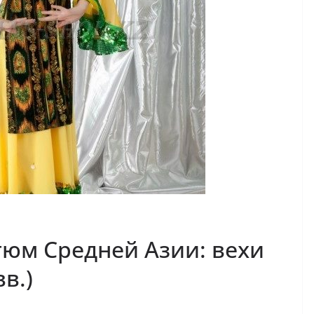
юм Средней Азии: вехи
вв.)