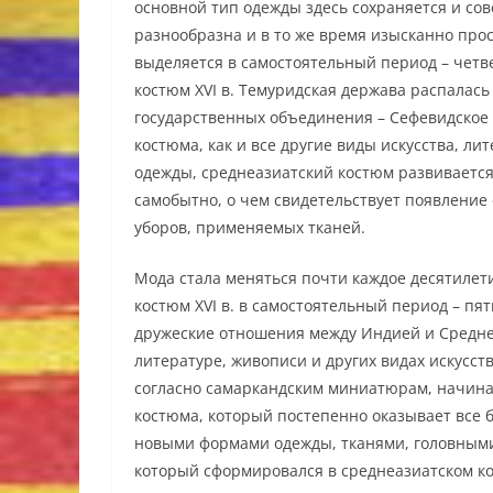
основной тип одежды здесь сохраняется и сов
разнообразна и в то же время изысканно прос
выделяется в самостоятельный период – четв
костюм XVI в. Темуридская держава распалась
государственных объединения – Сефевидское 
костюма, как и все другие виды искусства, л
одежды, среднеазиатский костюм развивается
самобытно, о чем свидетельствует появление
уборов, применяемых тканей.
Мода стала меняться почти каждое десятилет
костюм XVI в. в самостоятельный период – пят
дружеские отношения между Индией и Средней
литературе, живописи и других видах искусств
согласно самаркандским миниатюрам, начина
костюма, который постепенно оказывает все 
новыми формами одежды, тканями, головными у
который сформировался в среднеазиатском ко