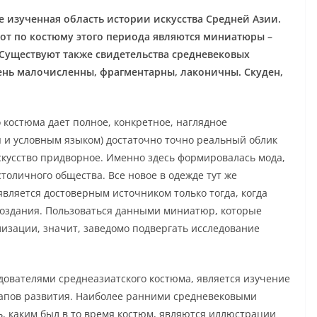
 изученная область истории искусства Средней Азии.
т по костюму этого периода являются миниатюры –
. Существуют также свидетельства средневековых
ень малочисленны, фрагментарны, лаконичны. Скуден,
костюма дает полное, конкретное, наглядное
я и условным языком) достаточно точно реальный облик
скусство придворное. Именно здесь формировалась мода,
толичного общества. Все новое в одежде тут же
является достоверным источником только тогда, когда
создания. Пользоваться данными миниатюр, которые
лизации, значит, заведомо подвергать исследование
дователями среднеазиатского костюма, является изучение
тапов развития. Наиболее ранними средневековыми
 каким был в то время костюм, являются иллюстрации