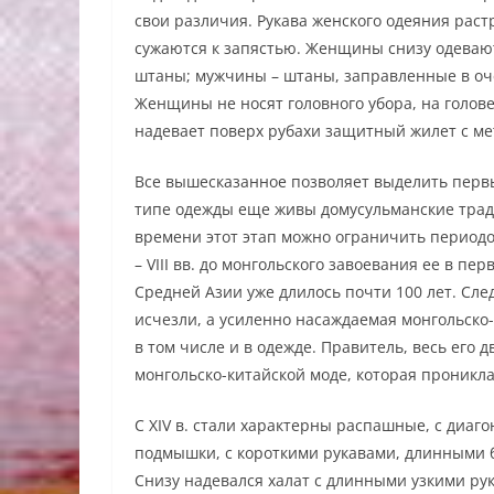
свои различия. Рукава женского одеяния раст
сужаются к запястью. Женщины снизу одеваю
штаны; мужчины – штаны, заправленные в оч
Женщины не носят головного убора, на голове
надевает поверх рубахи защитный жилет с м
Все вышесказанное позволяет выделить первы
типе одежды еще живы домусульманские традиц
времени этот этап можно ограничить периодо
– VIII вв. до монгольского завоевания ее в перв
Средней Азии уже длилось почти 100 лет. Сл
исчезли, а усиленно насаждаемая монгольско
в том числе и в одежде. Правитель, весь его
монгольско-китайской моде, которая проникла
С XIV в. стали характерны распашные, с диа
подмышки, с короткими рукавами, длинными б
Снизу надевался халат с длинными узкими ру