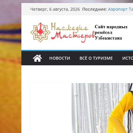
Перейти
Последние:
Узбекские 
Четверг, 6 августа, 2026
к
происхожде
Аэропорт Та
содержимому
Опасная ди
От знахарей
Обрушение 
Ташкента: 
НОВОСТИ
ВСЁ О ТУРИЗМЕ
ИСТ