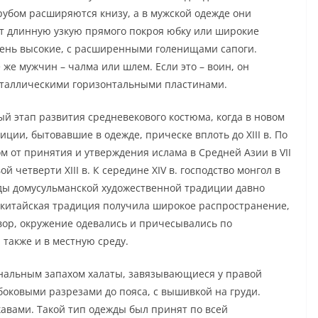
рубом расширяются книзу, а в мужской одежде они
т длинную узкую прямого покроя юбку или широкие
ень высокие, с расширенными голенищами сапоги.
 же мужчин – чалма или шлем. Если это – воин, он
еталлическими горизонтальными пластинами.
й этап развития средневекового костюма, когда в новом
ии, бытовавшие в одежде, прическе вплоть до XIII в. По
м от принятия и утверждения ислама в Средней Азии в VII
ой четверти XIII в. К середине XIV в. господство монгол в
еды домусульманской художественной традиции давно
-китайская традиция получила широкое распространение,
 двор, окружение одевались и причесывались по
 также и в местную среду.
гональным запахом халаты, завязывающиеся у правой
оковыми разрезами до пояса, с вышивкой на груди.
кавами. Такой тип одежды был принят по всей