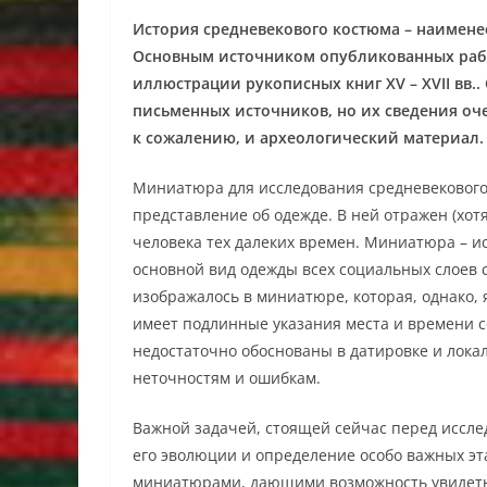
История средневекового костюма – наименее
Основным источником опубликованных рабо
иллюстрации рукописных книг XV – XVII вв.
письменных источников, но их сведения оч
к сожалению, и археологический материал.
Миниатюра для исследования средневекового 
представление об одежде. В ней отражен (хот
человека тех далеких времен. Миниатюра – и
основной вид одежды всех социальных слоев с
изображалось в миниатюре, которая, однако, 
имеет подлинные указания места и времени 
недостаточно обоснованы в датировке и лока
неточностям и ошибкам.
Важной задачей, стоящей сейчас перед иссле
его эволюции и определение особо важных э
миниатюрами, дающими возможность увидеть,