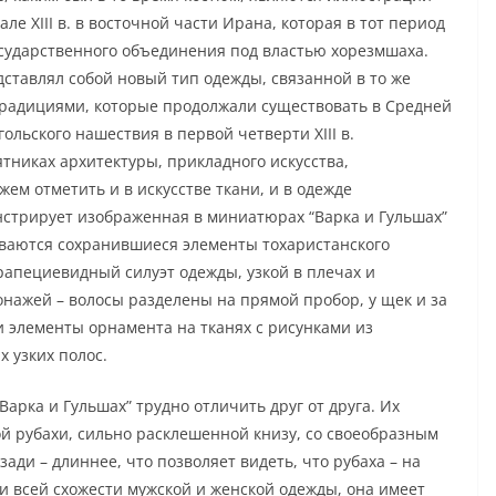
але ХIII в. в восточной части Ирана, которая в тот период
государственного объединения под властью хорезмшаха.
ставлял собой новый тип одежды, связанной в то же
радициями, которые продолжали существовать в Средней
ольского нашествия в первой четверти XIII в.
тниках архитектуры, прикладного искусства,
ожем отметить и в искусстве ткани, и в одежде
нстрирует изображенная в миниатюрах “Варка и Гульшах”
иваются сохранившиеся элементы тохаристанского
 трапециевидный силуэт одежды, узкой в плечах и
нажей – волосы разделены на прямой пробор, у щек и за
 элементы орнамента на тканях с рисунками из
 узких полос.
рка и Гульшах” трудно отличить друг от друга. Их
й рубахи, сильно расклешенной книзу, со своеобразным
зади – длиннее, что позволяет видеть, что рубаха – на
ри всей схожести мужской и женской одежды, она имеет