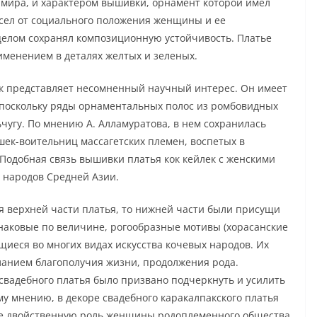
 мира, и характером вышивки, орнамент которой имел
исел от социального положения женщины и ее
целом сохранял композиционную устойчивость. Платье
менением в деталях желтых и зеленых.
ек представляет несомненный научный интерес. Он имеет
, поскольку ряды орнаментальных полос из ромбовидных
чугу. По мнению А. Алламуратова, в нем сохранилась
шек-воительниц массагетских племен, воспетых в
 Подобная связь вышивки платья кок кейлек с женскими
х народов Средней Азии.
я верхней части платья, то нижней части были присущи
наковые по величине, рогообразные мотивы (хорасанские
щиеся во многих видах искусства кочевых народов. Их
ланием благополучия жизни, продолжения рода.
вадебного платья было призвано подчеркнуть и усилить
 мнению, в декоре свадебного каракалпакского платья
е двойственную роль женщины родоплеменного общества