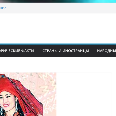
традиционные узоры: символика и
ние
шкента переедет после 2030 года
ета Алины Загитовой
 до университетских клиник
на одном из ключевых перекрёстков
перекрыт путепровод на Буюк Ипак Йули
ОРИЧЕСКИЕ ФАКТЫ
СТРАНЫ И ИНОСТРАНЦЫ
НАРОДНЫ