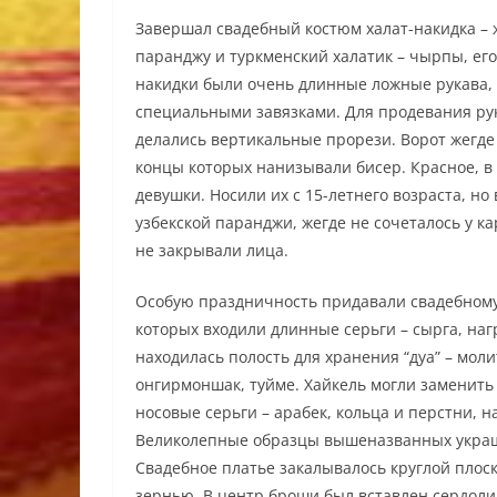
Завершал свадебный костюм халат-накидка –
паранджу и туркменский халатик – чырпы, его
накидки были очень длинные ложные рукава, 
специальными завязками. Для продевания рук 
делались вертикальные прорези. Ворот жегд
концы которых нанизывали бисер. Красное, в 
девушки. Носили их с 15-летнего возраста, но 
узбекской паранджи, жегде не сочеталось у 
не закрывали лица.
Особую праздничность придавали свадебному
которых входили длинные серьги – сырга, наг
находилась полость для хранения “дуа” – мол
онгирмоншак, туйме. Хайкель могли заменить
носовые серьги – арабек, кольца и перстни, н
Великолепные образцы вышеназванных украш
Свадебное платье закалывалось круглой плос
зернью. В центр броши был вставлен сердоли