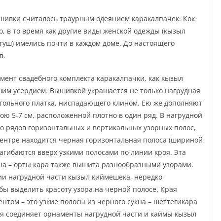
ышивки считалось траурным одеянием каракалпачек. Кок
о, в то время как другие виды женской одежды (кызыл
нгуш) имелись почти в каждом доме. До настоящего
в.
мент свадебного комплекта каракалпачки, как кызыл
шим усердием. Вышивкой украшается не только нагрудная
еугольного платка, ниспадающего клином. Ею же дополняют
ою 5-7 см, расположенной плотно в один ряд. В нагрудной
о рядов горизонтальных и вертикальных узорных полос,
ентре находится черная горизонтальная полоса (шириной
 загибаются вверх узкими полосами по линии кроя. Эта
кна – орты кара также вышита разнообразными узорами.
ии нагрудной части кызыл киймешека, нередко
бы выделить красоту узора на черной полосе. Края
ом – это узкие полосы из черного сукна – шеттегикара
рая соединяет орнаменты нагрудной части и каймы кызыл