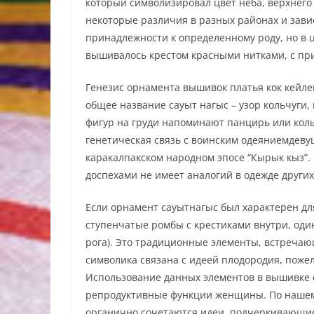
который символизировал цвет неба, верхнего
некоторые различия в разных районах и зав
принадлежности к определенному роду, но в 
вышивалось крестом красными нитками, с при
Генезис орнамента вышивок платья кок кейл
общее название сауыт нагыс – узор кольчуги
фигур на груди напоминают панцирь или коль
генетическая связь с воинским одеяниемдеву
каракалпакском народном эпосе “Кырык кыз”.
доспехами не имеет аналогий в одежде други
Если орнамент сауытнагыс был характерен дл
ступенчатые ромбы с крестиками внутри, оди
рога). Это традиционные элементы, встречаю
символика связана с идеей плодородия, поже
Использование данных элементов в вышивке с
репродуктивные функции женщины. По нашему
органично сочетаются идеи, подчеркивающи