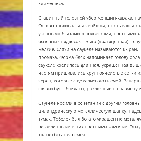
киймешека.
Старинный головной убор женщин-каракалпаче
Он изготавливался из войлока, покрывался к
узорными бляхами и подвесками, цветными к
основных подвесок – жыга (драгоценная) – спу
мелкие, бляхи на саукеле называются кыран, 
промаха. Форма блях напоминает голову орла
саукеле крепилась длинная, украшенная вышив
частям пришивались крупноячеистые сетки из
зерен, которые спускались до плечей. Заверш
связки бус – бойдасы, различные по размеру 
Саукеле носили в сочетании с другим головны
цилиндрическую металлическую шапку, надева
тумак. Тобелек был богато украшен по металл
вставленными в них цветными камнями. Эти д
только богатая семья.