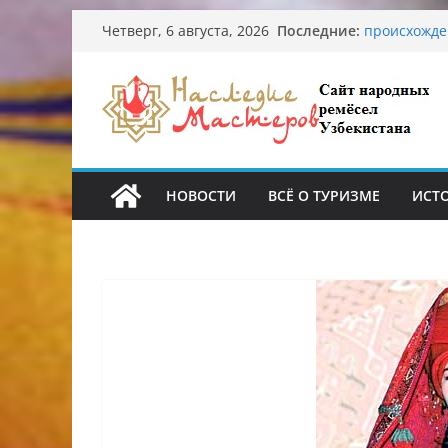
Перейти
Последние:
Узбекские 
Четверг, 6 августа, 2026
к
происхожде
Аэропорт Та
содержимому
Опасная ди
От знахарей
Обрушение 
Ташкента: 
НОВОСТИ
ВСЁ О ТУРИЗМЕ
ИСТ