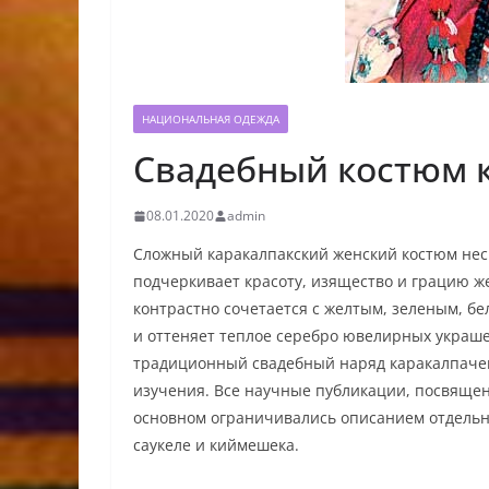
НАЦИОНАЛЬНАЯ ОДЕЖДА
Свадебный костюм 
08.01.2020
admin
Сложный каракалпакский женский костюм нес
подчеркивает красоту, изящество и грацию ж
контрастно сочетается с желтым, зеленым, б
и оттеняет теплое серебро ювелирных украш
традиционный свадебный наряд каракалпачек
изучения. Все научные публикации, посвяще
основном ограничивались описанием отдельны
саукеле и киймешека.