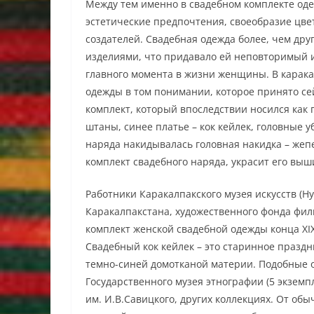
Между тем именно в свадебном комплекте о
эстетические предпочтения, своеобразие цвет
создателей. Свадебная одежда более, чем др
изделиями, что придавало ей неповторимый 
главного момента в жизни женщины. В карака
одежды в том понимании, которое принято се
комплект, который впоследствии носился как 
штаны, синее платье – кок кейлек, головные у
наряда накидывалась головная накидка – жепе
комплект свадебного наряда, украсит его выш
Работники Каракалпакского музея искусств (Ну
Каракалпакстана, художественного фонда фили
комплект женской свадебной одежды конца XIX 
Свадебный кок кейлек – это старинное праздн
темно-синей домотканой материи. Подобные 
Государственного музея этнографии (5 экземпл
им. И.В.Савицкого, других коллекциях. От об