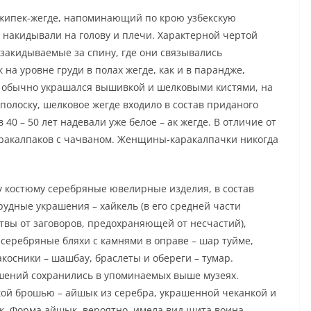
 жипек-жегде, напоминающий по крою узбекскую
 накидывали на голову и плечи. Характерной чертой
закидываемые за спину, где они связывались
на уровне груди в полах жегде, как и в парандже,
е обычно украшался вышивкой и шелковыми кистями, на
полоску, шелковое жегде входило в состав приданого
в 40 – 50 лет надевали уже белое – ак жегде. В отличие от
каракалпаков с чачваном. Женщины-каракалпачки никогда
 костюму серебряные ювелирные изделия, в состав
рудные украшения – хайкель (в его средней части
итвы от заговоров, предохраняющей от несчастий),
 серебряные бляхи с камнями в оправе – шар туйме,
акосники – шашбау, браслеты и обереги – тумар.
ений сохранились в упоминаемых выше музеях.
кой брошью – айшык из серебра, украшенной чеканкой и
к. Форма айшык, вероятно, имела вид щита воина,