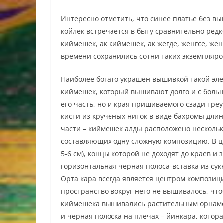
Интересно отметить, что синее платье без в
койлек встречается в быту сравнительно редк
киймешек, ак киймешек, ак жегде, женгсе, же
времени сохранились сотни таких экземпляро
Наиболее богато украшен вышивкой такой эле
киймешек, который вышивают долго и с боль
его часть, но и края пришиваемого сзади тр
кисти из крученых ниток в виде бахромы длин
части – киймешек алды расположено нескольк
составляющих одну сложную композицию. В ц
5-6 см), концы которой не доходят до краев и
горизонтальная черная полоса-вставка из су
Орта кара всегда является центром композиц
пространство вокруг него не вышивалось, что
киймешека вышивались растительным орнамент
и черная полоска на плечах – йинкара, кото