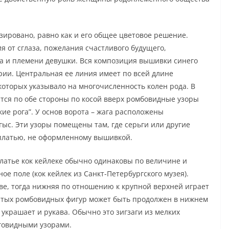
зировано, равно как и его общее цветовое решение.
 от сглаза, пожелания счастливого будущего,
 и племени девушки. Вся композиция вышивки синего
рии. Центральная ее линия имеет по всей длине
 которых указывало на многочисленность колен рода. В
ятся по обе стороны по косой вверх ромбовидные узоры
ие рога”. У основ ворота – жага расположены
гыс. Эти узоры помещены там, где серьги или другие
платью, не оформленному вышивкой.
латье кок кейлеке обычно одинаковы по величине и
 поле (кок кейлек из Санкт-Петербургского музея).
ве, тогда нижняя по отношению к крупной верхней играет
атых ромбовидных фигур может быть продолжен в нижнем
украшает и рукава. Обычно это зигзаги из мелких
оговидными узорами.