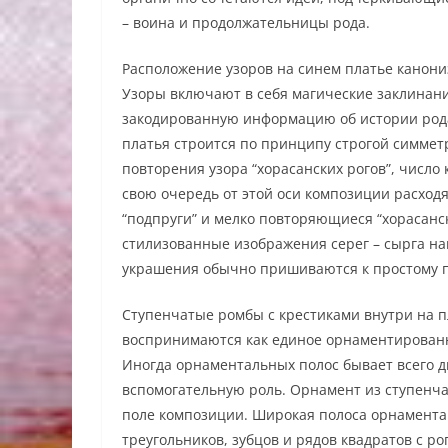
– воина и продолжательницы рода.
Расположение узоров на синем платье канони
Узоры включают в себя магические заклинания
закодированную информацию об истории рода
платья строится по принципу строгой симмет
повторения узора “хорасанских рогов”, число
свою очередь от этой оси композиции расход
“подпруги” и мелко повторяющиеся “хорасанск
стилизованные изображения серег – сырга на
украшения обычно пришиваются к простому 
Ступенчатые ромбы с крестиками внутри на п
воспринимаются как единое орнаментированное
Иногда орнаментальных полос бывает всего д
вспомогательную роль. Орнамент из ступенч
поле композиции. Широкая полоса орнамента 
треугольников, зубцов и рядов квадратов с р