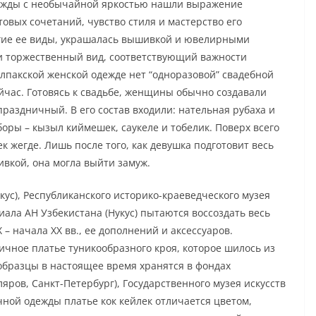
дежды с необычайной яркостью нашли выражение
овых сочетаний, чувство стиля и мастерство его
угие ее виды, украшалась вышивкой и ювелирными
и торжественный вид, соответствующий важности
лпакской женской одежде нет “одноразовой” свадебной
йчас. Готовясь к свадьбе, женщины обычно создавали
праздничный. В его состав входили: нательная рубаха и
боры – кызыл киймешек, саукеле и тобелик. Поверх всего
к жегде. Лишь после того, как девушка подготовит весь
ивкой, она могла выйти замуж.
кус), Республиканского историко-краеведческого музея
ала АН Узбекистана (Нукус) пытаются воссоздать весь
– начала XX вв., ее дополнений и аксессуаров.
ичное платье туникообразного кроя, которое шилось из
образцы в настоящее время хранятся в фондах
яров, Санкт-Петербург), Государственного музея искусств
ычной одежды платье кок кейлек отличается цветом,