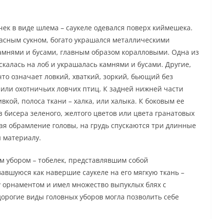
к в виде шлема – саукеле одевался поверх киймешека.
расным сукном, богато украшался металлическими
амнями и бусами, главным образом коралловыми. Одна из
скалась на лоб и украшалась камнями и бусами. Другие,
что означает ловкий, хваткий, зоркий, бьющий без
 или охотничьих ловчих птиц. К задней нижней части
кой, полоса ткани – халка, или халыка. К боковым ее
 бисера зеленого, желтого цветов или цвета гранатовых
ая обрамление головы, на грудь спускаются три длинные
и материалу.
м убором – тобелек, представлявшим собой
вшуюся как навершие саукеле на его мягкую ткань –
у орнаментом и имел множество выпуклых блях с
орогие виды головных уборов могла позволить себе