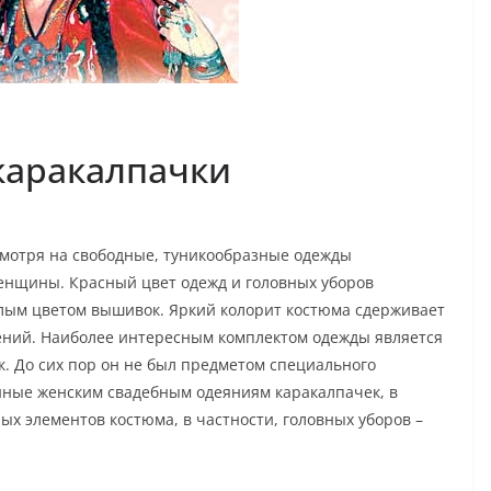
каракалпачки
мотря на свободные, туникообразные одежды
енщины. Красный цвет одежд и головных уборов
елым цветом вышивок. Яркий колорит костюма сдерживает
ений. Наиболее интересным комплектом одежды является
. До сих пор он не был предметом специального
нные женским свадебным одеяниям каракалпачек, в
х элементов костюма, в частности, головных уборов –