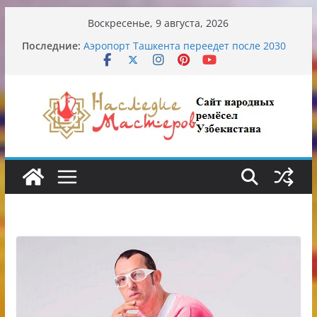
Перейти
Воскресенье, 9 августа, 2026
Узбекские традиционные узоры:
к
Последние:
символика и происхождение
содержимому
Аэропорт Ташкента переедет после 2030
года
Опасная диета Алины Загитовой
От знахарей до университетских клиник
Обрушение на одном из ключевых
перекрёстков Ташкента: перекрыт
путепровод на Буюк Ипак Йули