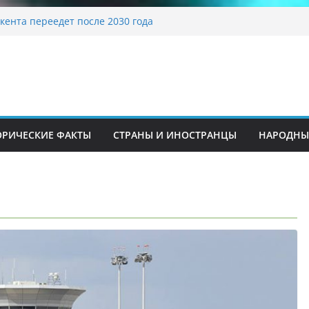
адиционные узоры: символика и
ие
кента переедет после 2030 года
а Алины Загитовой
до университетских клиник
 одном из ключевых перекрёстков
рекрыт путепровод на Буюк Ипак Йули
ОРИЧЕСКИЕ ФАКТЫ
СТРАНЫ И ИНОСТРАНЦЫ
НАРОДНЫ