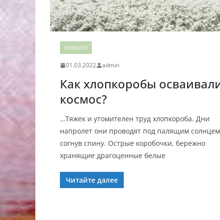
НОВОСТИ
01.03.2022
admin
Как хлопкоробы осваивал
космос?
…Тяжек и утомителен труд хлопкороба. Дни
напролет они проводят под палящим солнцем
согнув спину. Острые коробочки, бережно
хранящие драгоценные белые
Читайте далее