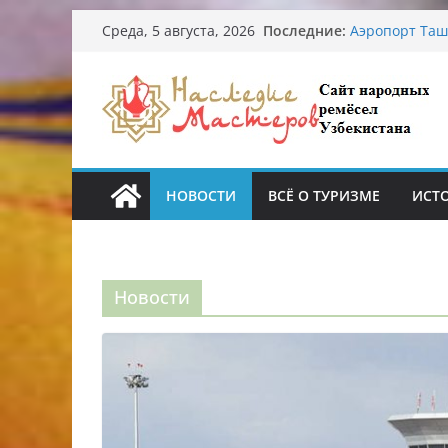
Перейти
Узбекские тр
Последние:
Среда, 5 августа, 2026
происхожден
к
Аэропорт Таш
содержимому
Опасная диет
От знахарей 
Обрушение на
Ташкента: пе
НОВОСТИ
ВСЁ О ТУРИЗМЕ
ИСТ
Новости