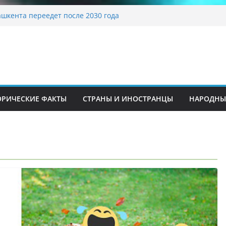
традиционные узоры: символика и
ние
шкента переедет после 2030 года
ета Алины Загитовой
 до университетских клиник
на одном из ключевых перекрёстков
перекрыт путепровод на Буюк Ипак Йули
ОРИЧЕСКИЕ ФАКТЫ
СТРАНЫ И ИНОСТРАНЦЫ
НАРОДНЫ