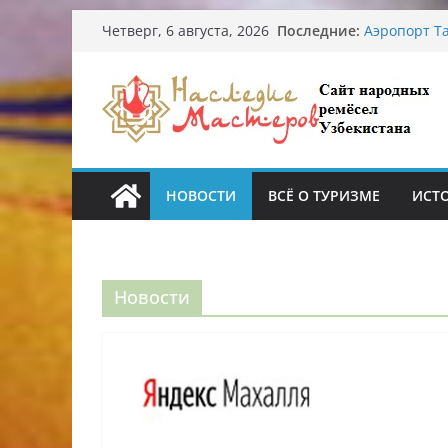
Узбекские 
Перейти
Последние:
Четверг, 6 августа, 2026
происхожде
к
Аэропорт Та
Опасная ди
содержимому
От знахарей
Обрушение 
Ташкента: 
НОВОСТИ
ВСЁ О ТУРИЗМЕ
ИСТ
Новости