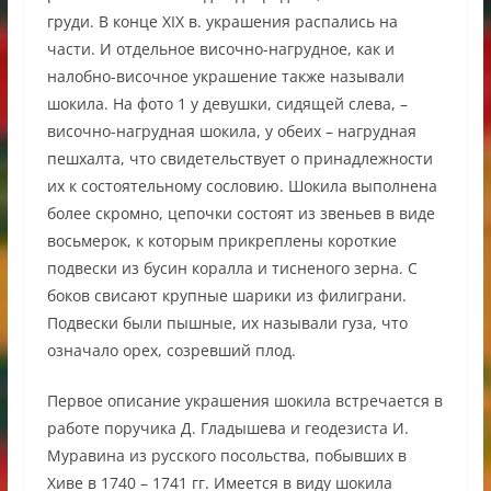
груди. В конце XIX в. украшения распались на
части. И отдельное височно-нагрудное, как и
налобно-височное украшение также называли
шокила. На фото 1 у девушки, сидящей слева, –
височно-нагрудная шокила, у обеих – нагрудная
пешхалта, что свидетельствует о принадлежности
их к состоятельному сословию. Шокила выполнена
более скромно, цепочки состоят из звеньев в виде
восьмерок, к которым прикреплены короткие
подвески из бусин коралла и тисненого зерна. С
боков свисают крупные шарики из филиграни.
Подвески были пышные, их называли гуза, что
означало орех, созревший плод.
Первое описание украшения шокила встречается в
работе поручика Д. Гладышева и геодезиста И.
Муравина из русского посольства, побывших в
Хиве в 1740 – 1741 гг. Имеется в виду шокила