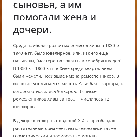
сыновья, а им
помогали жена и
дочери.
Среди наиболее развитых ремесел Хивы в 1830-е –
1840-е гг. было ювелирное, или, как его еще
называли, “мастерство золотых и серебряных дел”.
В 1850-х – 1860-х гг. в Хиве среди квартальных
были мечети, носившие имена ремесленников. В
их числе упоминается мечеть Клычбая – заргара, к
которой относились 9 дворов. В списке
ремесленников Хивы за 1860 г. числилось 12
ювелиров.
В декоре ювелирных изделий XIX в. преобладал
растительный орнамент, использовались также
геометрический и зооморфные мотивы.