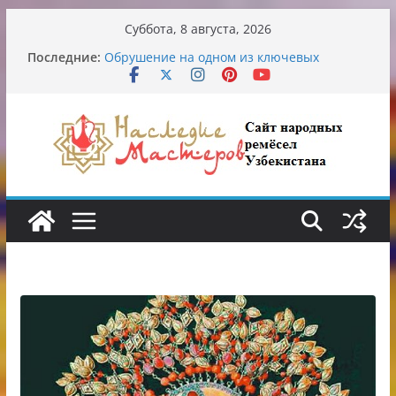
Перейти
Суббота, 8 августа, 2026
к
От знахарей до университетских клиник
Последние:
Обрушение на одном из ключевых
содержимому
перекрёстков Ташкента: перекрыт
путепровод на Буюк Ипак Йули
Узбекские традиционные узоры:
символика и происхождение
Аэропорт Ташкента переедет после 2030
года
Опасная диета Алины Загитовой