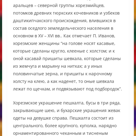
аральцев – северной группы хорезмийцев,
потомков древних тюркских кочевников и узбеков
даштикипчакского происхождения, влившихся в
состав оседлого земледельческого населения в
основном в XV – XVI вв.. Как отмечает П. Иванов,
хорезмские женщины “на голове носят касавые,
которые сделаны кругло, клееные с холстом; и к
оной касавай пришиты шевкала, которые сделаны
из жемчуга и марьяну на нитках; а у иных
половинчатые зерна, и пришиты к нарочному
холсту на клею, а как наденет, то оные шевкала
лежат по щечкам, и подвязывают под подбородок”.
Хорезмское украшение пешхалта, бусы в три ряда,
закрывающие шею, и бухарские украшения жевак
одеты на девушке справа. Пешхалта состоит из
центрального, более крупного, куполка, нарядно
орнаментированного чеканным и тисненым