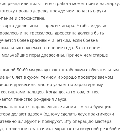
ия резца или пилы – и вся работа может пойти насмарку.
дготовку прошло дерево, прежде чем попасть в руки
рпение и спокойствие.
е сорта древесины — орех и чинара. Чтобы изделие
ровалось и не трескалось, древесина должна быть
учается более красивым и четким, если бревна
циальных водоемах в течение года. За это время
се мельчайшие поры древесины. Причем чем старше
олщиной 50-60 мм укладывают штабелями с обязательным
е 8-10 лет в сухом, темном и хорошо проветриваемом
ности древесины мастер узнает по характерному
костяшками пальцев. Когда доска готова, от нее
нается таинство рождения лауха.
уска наносятся параллельные линии – места будущих
стера делают вдвоем (одному сделать лаух практически
 тщательно шлифуют и полируют. Эту операцию мастера
х, по желанию заказчика, украшается искусной резьбой и