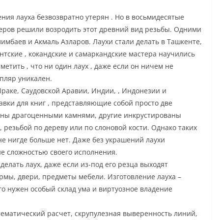
ения лауха безвозвратно утерян . Но в восьмидесятые
теров решили возродить этот древний вид резьбы. Одними
имбаев и Акмаль Азларов. Лаухи стали делать в Ташкенте,
нтские , кокандские и самаркандские мастера научились
етить , что ни один лаух , даже если он ничем не
мпляр уникален.
Ираке, Саудовской Аравии, Индии, , Индонезии и
авки для книг , представляющие собой просто две
аны драгоценными камнями, другие инкрустированы
резьбой по дереву или по слоновой кости. Однако таких
ане нигде больше нет. Даже без украшений лаухи
е сложностью своего исполнения.
сделать лаух, даже если из-под его резца выходят
рмы, двери, предметы мебели. Изготовление лауха –
го нужен особый склад ума и виртуозное владение
тематический расчет, скрупулезная выверенность линий,