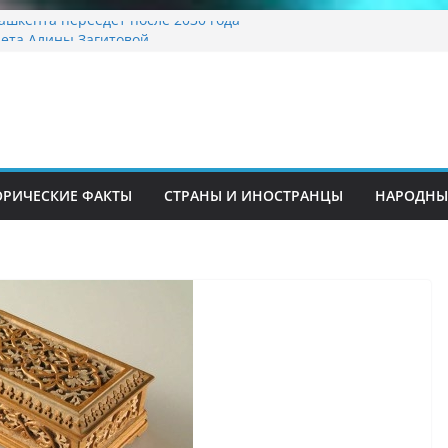
ашкента переедет после 2030 года
ета Алины Загитовой
й до университетских клиник
на одном из ключевых перекрёстков
перекрыт путепровод на Буюк Ипак Йули
традиционные узоры: символика и
ение
ОРИЧЕСКИЕ ФАКТЫ
СТРАНЫ И ИНОСТРАНЦЫ
НАРОДНЫ