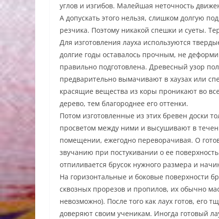
углов и изгибов. Малейшая неточность движен
А допускать этого нельзя, слишком долгую по
резчика. Поэтому никакой спешки и суеты. Те
Для изготовления лауха используются тверды
долгие годы оставалось прочным, не деформи
правильно подготовлена. Древесный узор пол
предварительно вымачивают в хаузах или спе
красящие вещества из коры проникают во в
дерево, тем благороднее его оттенки.
Потом изготовленные из этих бревен доски т
просветом между ними и высушивают в течени
помещении, ежегодно переворачивая. О готов
звучанию при постукивании о ее поверхность 
отпиливается брусок нужного размера и начи
На горизонтальные и боковые поверхности бр
сквозных прорезов и пропилов, их обычно ма
невозможно). После того как лаух готов, его
доверяют своим ученикам. Иногда готовый лау