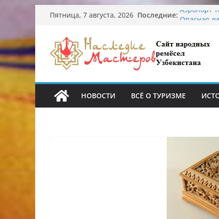
Перейти
Последние:
Аэропорт Т
Пятница, 7 августа, 2026
к
Опасная ди
От знахаре
содержимому
Обрушение 
Ташкента: 
Узбекские 
происхожд
НОВОСТИ
ВСЁ О ТУРИЗМЕ
ИСТ