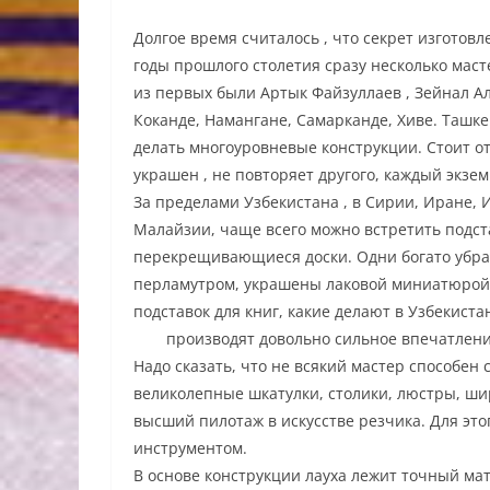
Долгое время считалось , что секрет изготовл
годы прошлого столетия сразу несколько мас
из первых были Артык Файзуллаев , Зейнал Ал
Коканде, Намангане, Самарканде, Хиве. Ташке
делать многоуровневые конструкции. Стоит отм
украшен , не повторяет другого, каждый экзе
За пределами Узбекистана , в Сирии, Иране, 
Малайзии, чаще всего можно встретить подст
перекрещивающиеся доски. Одни богато убр
перламутром, украшены лаковой миниатюрой, 
подставок для книг, какие делают в Узбекист
производят довольно сильное впечатлени
Надо сказать, что не всякий мастер способен 
великолепные шкатулки, столики, люстры, ши
высший пилотаж в искусстве резчика. Для это
инструментом.
В основе конструкции лауха лежит точный ма