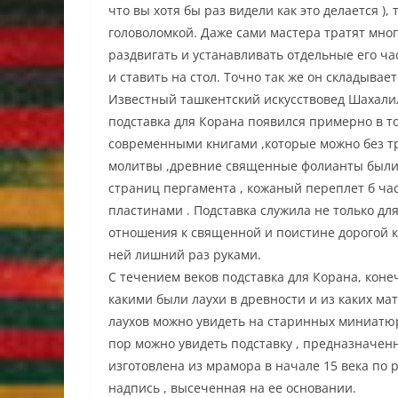
что вы хотя бы раз видели как это делается )
головоломкой. Даже сами мастера тратят много
раздвигать и устанавливать отдельные его ч
и ставить на стол. Точно так же он складывает
Известный ташкентский искусствовед Шахалил 
подставка для Корана появился примерно в то
современными книгами ,которые можно без тр
молитвы ,древние священные фолианты были 
страниц пергамента , кожаный переплет б ч
пластинами . Подставка служила не только для
отношения к священной и поистине дорогой к
ней лишний раз руками.
С течением веков подставка для Корана, коне
какими были лаухи в древности и из каких м
лаухов можно увидеть на старинных миниатюра
пор можно увидеть подставку , предназначен
изготовлена из мрамора в начале 15 века по 
надпись , высеченная на ее основании.