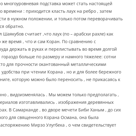
, то многоуровневая подставка может стать настоящей
 времени : приходится класть лаух на ребро , затем
асти в нужном положении, и только потом переворачивать
ся обратно.
Шаякубов считает ,что лаух (по – арабски рахле) как
 же время , что и сам Коран. По сравнению с
уда держать в руках и перелистывать во время долгой
гораздо больше по размеру и намного тяжелее: сотни
асто для прочности окантованный металлическими
 удобства при чтении Корана , но и для более бережного
ниге, которую можно было переносить , не прикасаясь к
чно , видоизменялась . Мы можем только предполагать ,
атериалов изготавливались . изображения деревянных
х. В Самарканде , во дворе мечети Биби Ханым , до сих
ного для священного Корана Османа, она была
распоряжению Мирзо Улугбека , о чем свидетельствует