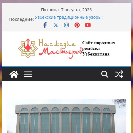
Перейти
Пятница, 7 августа, 2026
к
Последние:
Узбекские традиционные узоры:
содержимому
символика и происхождение
Аэропорт Ташкента переедет после 2030
года
Опасная диета Алины Загитовой
От знахарей до университетских клиник
Обрушение на одном из ключевых
перекрёстков Ташкента: перекрыт
путепровод на Буюк Ипак Йули