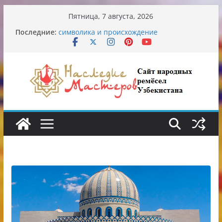
Перейти
Пятница, 7 августа, 2026
к
Узбекские традиционные узоры:
Последние:
содержимому
символика и происхождение
Аэропорт Ташкента переедет после 2030
года
Опасная диета Алины Загитовой
От знахарей до университетских клиник
Обрушение на одном из ключевых
перекрёстков Ташкента: перекрыт
путепровод на Буюк Ипак Йули