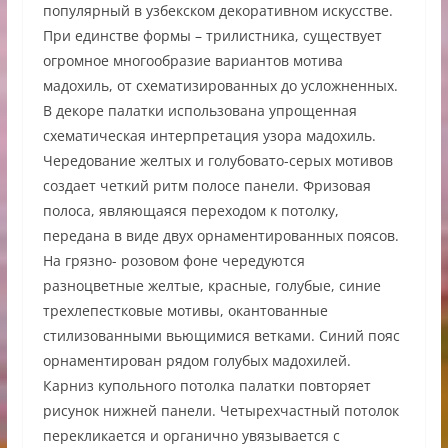
популярный в узбекском декоративном искусстве.
При единстве формы – трилистника, существует
огромное многообразие вариантов мотива
мадохиль, от схематизированных до усложненных.
В декоре палатки использована упрощенная
схематическая интерпретация узора мадохиль.
Чередование желтых и голубовато-серых мотивов
создает четкий ритм полосе панели. Фризовая
полоса, являющаяся переходом к потолку,
передана в виде двух орнаментированных поясов.
На грязно- розовом фоне чередуются
разноцветные желтые, красные, голубые, синие
трехлепестковые мотивы, окантованные
стилизованными вьющимися ветками. Синий пояс
орнаментирован рядом голубых мадохилей.
Карниз купольного потолка палатки повторяет
рисунок нижней панели. Четырехчастный потолок
перекликается и органично увязывается с