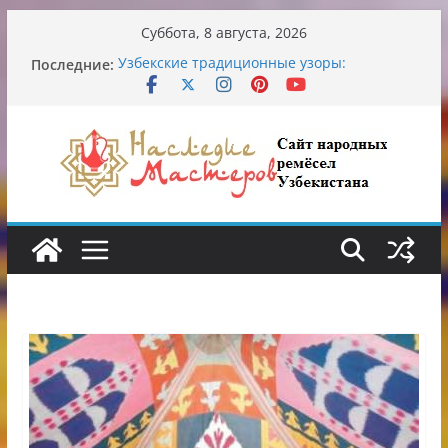
Перейти
Суббота, 8 августа, 2026
к
Последние:
Узбекские традиционные узоры:
содержимому
символика и происхождение
Аэропорт Ташкента переедет после 2030
года
Опасная диета Алины Загитовой
От знахарей до университетских клиник
Обрушение на одном из ключевых
перекрёстков Ташкента: перекрыт
путепровод на Буюк Ипак Йули