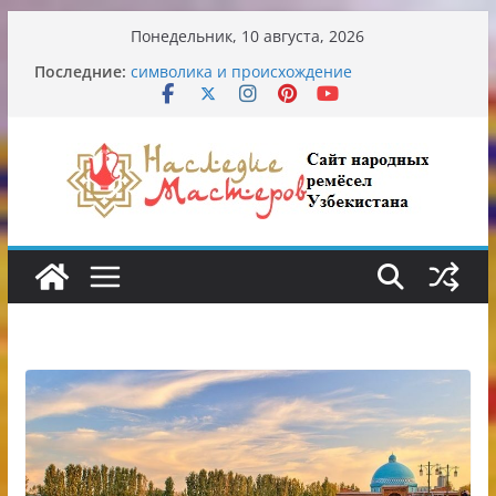
Перейти
Понедельник, 10 августа, 2026
к
Узбекские традиционные узоры:
Последние:
содержимому
символика и происхождение
Аэропорт Ташкента переедет после 2030
года
Опасная диета Алины Загитовой
От знахарей до университетских клиник
Обрушение на одном из ключевых
перекрёстков Ташкента: перекрыт
путепровод на Буюк Ипак Йули