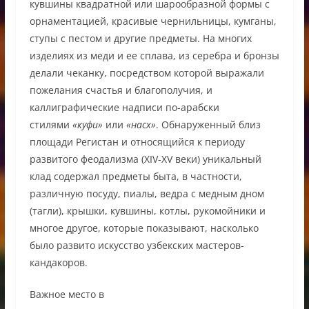
кувшины квадратной или шарообразной формы с
орнаментацией, красивые чернильницы, кумганы,
ступы с пестом и другие предметы. На многих
изделиях из меди и ее сплава, из серебра и бронзы
делали чеканку, посредством которой выражали
пожелания счастья и благополучия, и
каллиграфические надписи по-арабски
стилями
«куфи»
или
«насх»
. Обнаруженный близ
площади Регистан и относящийся к периоду
развитого феодализма (XIV-XV веки) уникальный
клад содержал предметы быта, в частности,
различную посуду, пиалы, ведра с медным дном
(тагли), крышки, кувшины, котлы, рукомойники и
многое другое, которые показывают, насколько
было развито искусство узбекских мастеров-
кандакоров.
Важное место в