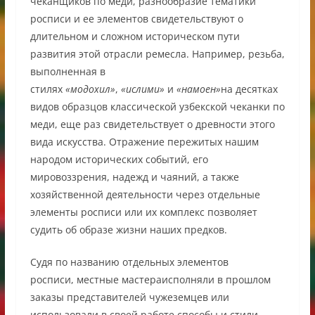
чеканщиков по меди, разнообразие тематики
росписи и ее элементов свидетельствуют о
длительном и сложном историческом пути
развития этой отрасли ремесла. Например, резьба,
выполненная в
стилях
«модохил»
,
«ислими»
и
«намоен»
на десятках
видов образцов классической узбекской чеканки по
меди, еще раз свидетельствует о древности этого
вида искусства. Отражение пережитых нашим
народом исторических событий, его
мировоззрения, надежд и чаяний, а также
хозяйственной деятельности через отдельные
элементы росписи или их комплекс позволяет
судить об образе жизни наших предков.
Судя по названию отдельных элементов
росписи, местные мастераисполняли в прошлом
заказы представителей чужеземцев или
использовали в своей работе способы и стили