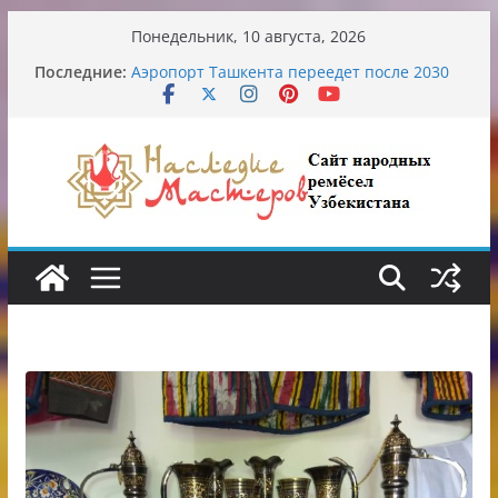
Перейти
Понедельник, 10 августа, 2026
к
Узбекские традиционные узоры:
Последние:
содержимому
символика и происхождение
Аэропорт Ташкента переедет после 2030
года
Опасная диета Алины Загитовой
От знахарей до университетских клиник
Обрушение на одном из ключевых
перекрёстков Ташкента: перекрыт
путепровод на Буюк Ипак Йули