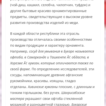
(чой-диш, кашкил, селобча, чилопчин, туфдон) и
другие бытовые красиво орнаментированные
предметы, свидетельствующие о высоком уровне
развития производства изделий из меди.
В каждой области республики эта отрасль
производства отличалась своими особенностями
по видам продукции и характеру орнамента.
Например,
сосуд для умывания в Бухаре называется
офтоба, в Самарканде и Ташкенте Ã¢ обдаста, в
Хорезме Ã¢ кумган, которые отличаются также по
своей форме
. По определению исследователей, эти
сосуды, напоминающие древние афганские
рукомойники, красивы, изящны, гладко
отделаны.
Хивинские кумганы
плоские, с длинным и
тонким горлышком, без ручек.
Шахрисабзские
мастера
украшают свои офтоба стеклянной
мозаикой и разноцветной глазурью.
Бухарские