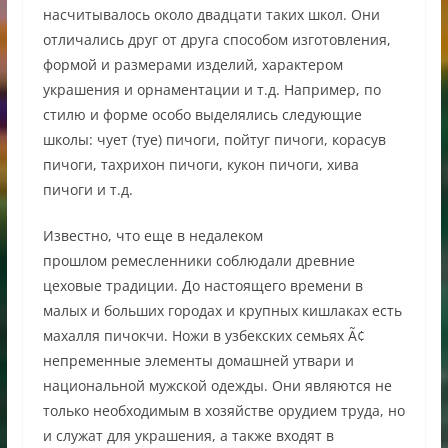
насчитывалось около двадцати таких школ. Они
отличались друг от друга способом изготовления,
формой и размерами изделий, характером
украшения и орнаментации и т.д. Например, по
стилю и форме особо выделялись следующие
школы: чует (туе) пичоги, пойтуг пичоги, корасув
пичоги, тахрихон пичоги, кукон пичоги, хива
пичоги и т.д.
Известно, что еще в недалеком
прошлом ремесленники соблюдали древние
цеховые традиции. До настоящего времени в
малых и больших городах и крупных кишлаках есть
махалля пичокчи. Ножи в узбекских семьях Ã¢
непременные элементы домашней утвари и
национальной мужской одежды. Они являются не
только необходимым в хозяйстве орудием труда, но
и служат для украшения, а также входят в