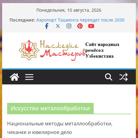
Перейти
Понедельник, 10 августа, 2026
к
Последние:
Аэропорт Ташкента переедет после 2030
содержимому
года
Опасная диета Алины Загитовой
От знахарей до университетских клиник
Обрушение на одном из ключевых
перекрёстков Ташкента: перекрыт
путепровод на Буюк Ипак Йули
Узбекские традиционные узоры:
символика и происхождение
Искусство металообработки
Национальные методы металлообработки,
чеканке и ювелирное дело