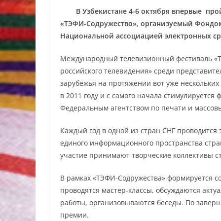
В Узбекистане 4-6 октября впервые прой
«ТЭФИ-Содружество», организуемый Фондом
Национальной ассоциацией электронных ср
Международный телевизионный фестиваль «Т
российского телевидения» среди представите
зарубежья на протяжении вот уже нескольки
в 2011 году и с самого начала стимулируется
Федеральным агентством по печати и массов
Каждый год в одной из стран СНГ проводится
единого информационного пространства стран
участие принимают творческие коллективы ст
В рамках «ТЭФИ-Содружества» формируется со
проводятся мастер-классы, обсуждаются акту
работы, организовываются беседы. По завер
премии.