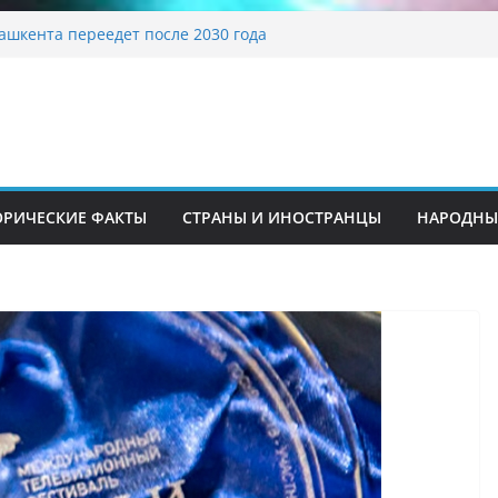
традиционные узоры: символика и
ение
ашкента переедет после 2030 года
ета Алины Загитовой
й до университетских клиник
на одном из ключевых перекрёстков
перекрыт путепровод на Буюк Ипак Йули
ОРИЧЕСКИЕ ФАКТЫ
СТРАНЫ И ИНОСТРАНЦЫ
НАРОДНЫ