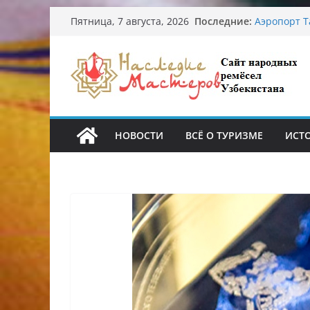
Перейти
Узбекские 
Последние:
Пятница, 7 августа, 2026
происхожд
к
Аэропорт Т
содержимому
Опасная ди
От знахаре
Обрушение 
Ташкента: 
НОВОСТИ
ВСЁ О ТУРИЗМЕ
ИСТ