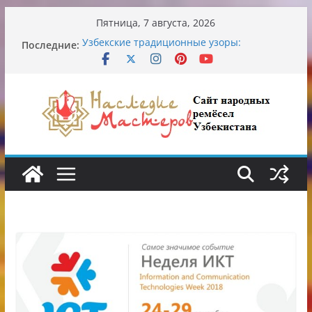
Перейти
Пятница, 7 августа, 2026
к
Последние:
Узбекские традиционные узоры:
содержимому
символика и происхождение
Аэропорт Ташкента переедет после 2030
года
Опасная диета Алины Загитовой
От знахарей до университетских клиник
Обрушение на одном из ключевых
перекрёстков Ташкента: перекрыт
путепровод на Буюк Ипак Йули