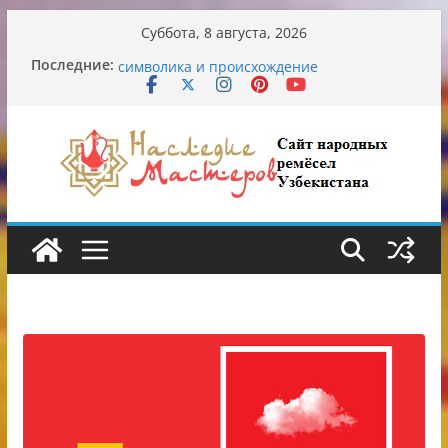
Перейти
Суббота, 8 августа, 2026
к
Узбекские традиционные узоры:
Последние:
содержимому
символика и происхождение
Аэропорт Ташкента переедет после 2030
года
Опасная диета Алины Загитовой
От знахарей до университетских клиник
Обрушение на одном из ключевых
перекрёстков Ташкента: перекрыт
путепровод на Буюк Ипак Йули