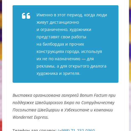
Именно в этот период, когда люди
живут дистанционно
и ограниченно, художники
представят свои работы
на билбордах и прочих
конструкциях города, используя
их не по назначению — для
рекламы, а для открытого диалога
художника и зрителя.
Выставка организована галереей Bonum Factum при
поддержке Швейцарского Бюро по Сотрудничеству
Посольства Швейцарии в Узбекистане и компании
Wondernet Express.
Телефон для справок:
(+998) 71-232-0360
.