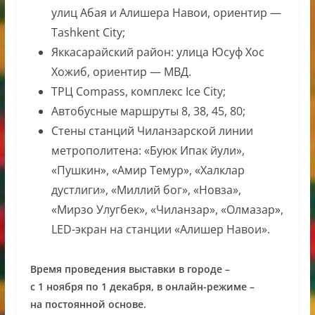
улиц Абая и Алишера Навои, ориентир —
Tashkent City;
Яккасарайский район: улица Юсуф Хос
Хожиб, ориентир — МВД.
ТРЦ Compass, комплекс Ice City;
Автобусные маршруты 8, 38, 45, 80;
Стены станций Чиланзарской линии
метрополитена: «Буюк Ипак йули»,
«Пушкин», «Амир Темур», «Халклар
дустлиги», «Миллий бог», «Новза»,
«Мирзо Улугбек», «Чиланзар», «Олмазар»,
LED-экран на станции «Алишер Навои».
Время проведения выставки в городе –
с 1 ноября по 1 декабря, в онлайн-режиме –
на постоянной основе.