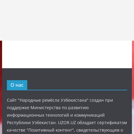
О нас
Сайт "Народные ремёсла Узбекистана" создан при
поддержке Министерства по развитию
информационных технологий и коммуникаций
Республики Узбекистан. UZOR.UZ обладает сертификатом
качестве "Позитивный контент", свидетельствующим о