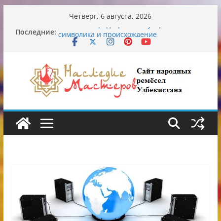
Перейти
Четверг, 6 августа, 2026
к
Последние:
Узбекские традиционные узоры:
содержимому
символика и происхождение
Аэропорт Ташкента переедет после 2030
года
Опасная диета Алины Загитовой
От знахарей до университетских клиник
Обрушение на одном из ключевых
перекрёстков Ташкента: перекрыт
путепровод на Буюк Ипак Йули