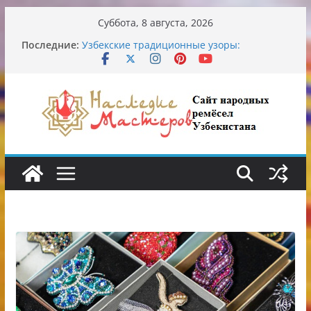
Перейти
Суббота, 8 августа, 2026
к
Последние:
Узбекские традиционные узоры:
содержимому
символика и происхождение
Аэропорт Ташкента переедет после 2030
года
Опасная диета Алины Загитовой
От знахарей до университетских клиник
Обрушение на одном из ключевых
перекрёстков Ташкента: перекрыт
путепровод на Буюк Ипак Йули