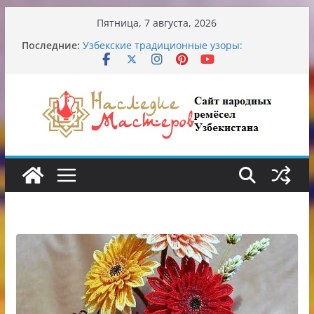
Перейти
Пятница, 7 августа, 2026
к
Последние:
Узбекские традиционные узоры:
содержимому
символика и происхождение
Аэропорт Ташкента переедет после 2030
года
Опасная диета Алины Загитовой
От знахарей до университетских клиник
Обрушение на одном из ключевых
перекрёстков Ташкента: перекрыт
путепровод на Буюк Ипак Йули