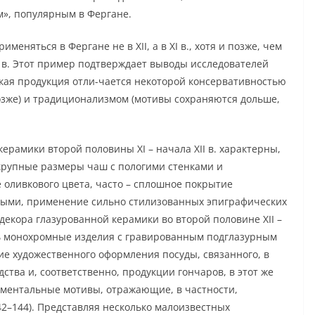
», популярным в Фергане.
еняться в Фергане не в XII, а в XI в., хотя и позже, чем
Х в. Этот пример подтверждает выводы исследователей
ская продукция отли-чается некоторой консервативностью
озже) и традиционализмом (мотивы сохраняются дольше,
рамики второй половины XI – начала XII в. характерны,
крупные размеры чаш с пологими стенками и
 оливкового цвета, часто – сплошное покрытие
ьными, применение сильно стилизованных эпиграфических
декора глазурованной керамики во второй половине XII –
дать монохромные изделия с гравированным подглазурным
е художественного оформления посуды, связанного, в
ства и, соответственно, продукции гончаров, в этот же
ментальные мотивы, отражающие, в частности,
42–144). Представляя несколько малоизвестных