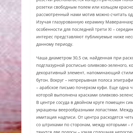
розетки свободным полем или кольцом красно
рассмотренный нами мотив можно считать одн
Изучая глазурованную керамику Мавераннахра
особенности для последней трети XI – середины
интерес представляют публикуемые ниже неск
данному периоду.
Чаша диаметром 30,5 см, найденная при раск
подглазурной росписью оливково-зеленого, кор
декоративный элемент, напоминающий стили
бутон. Вокруг – непрерывная полоса эпиграфи
– арабское письмо почерком куфи. Еще одна ча
которой выполнена красками оливково-зеленого
В центре сосуда в двойном круге помещен сим
украшены веерообразными лопастями. Между 
имитация надписи. От центра расходятся че
со штрихами по сторонам, между которыми – 
тянутся две полосы – узкая сплошная непоср