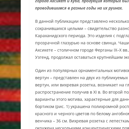
города Ахсикет и Куба, продукция которых бы
проводившимся в разные годы на их руинах.
В данной публикации представлено несколько
сохранившихся целыми – свидетельство разн
Караханидского периода. Это изделия с подг
прозрачной глазурью на основе свинца. Чаши
Ахсикете – столичном городе Ферганы IX–X вв.
Узгенд, продолжал оставаться крупнейшим э
Один из популярных орнаментальных мотивов
вертун – представлен на двух из публикуемых
вертун, или вихревая розетка, возникает на г
распространение получив в XI в. Во второй п
варианты этого мотива, характерные для дан
бортиком (рис. 1) украшена полихромной рос
красного и черного цветов по белому ангобно
венчика – 36 см. Вихревая розетка с лепестк
окружена несколькими концентрическими пояс