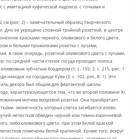
с с имитацией куфической надписи, с точками и
2 см (рис. 2) – замечательный образец творческого
и. Дно ее украшено сложной тройной розеткой, в центре
лненное красками черного, оливкового и белого цвета,
уром и белыми прожилками розетка с лучами,
я, в свою очередь, розеткой оливкового цвета с лучами,
 по средней части стенок сосуда проходит полоса
ивковым зубчатым бордюром (1, с. 155; 2, с. 215, рис. 1:
и находок на городище Кува (3, с. 102, рис. 8: 1). Это
стиль декора был общим для ферганской школы
ода, характеризующегося тем, что во второй половине XI
усложнения мотива вихревой розетки. Она приобретает,
тками, оконечность которых слегка загибается влево.
лучей-лепестков обведен черной или темно-коричневой
ого, либо оливкового цвета, при этом белой краской
 лепестков помечены белой крапиной. Кроме того, вокруг
са псевдо-эпиграфического орнамента, отделенная от