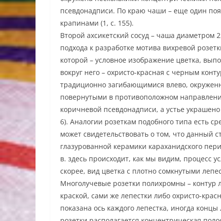
псевдонадписи. По краю чаши – еще один поя
крапинами (1, с. 155).
Второй ахсикетский сосуд – чаша диаметром 2
подхода к разработке мотива вихревой розетк
которой – условное изображение цветка, выпо
вокруг него – охристо-красная с черным конт
традиционно загибающимися влево, окруженна
повернутыми в противоположном направлении;
коричневой псевдонадписи, а устье украшено ол
6). Аналогии розеткам подобного типа есть сред
может свидетельствовать о том, что данный 
глазурованной керамики караханидского пери
в. здесь происходит, как мы видим, процесс 
скорее, вид цветка с плотно сомкнутыми лепес
Многолучевые розетки полихромны – контур 
краской, сами же лепестки либо охристо-красн
показана ось каждого лепестка, иногда концы
розетки располагается концентрическая поло