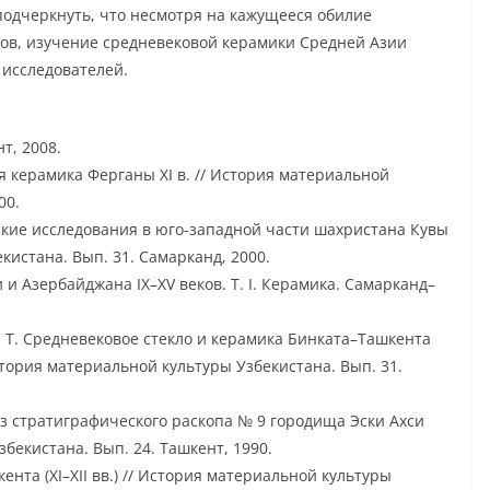
подчеркнуть, что несмотря на кажущееся обилие
ов, изучение средневековой керамики Средней Азии
 исследователей.
т, 2008.
ная керамика Ферганы XI в. // История материальной
00.
ческие исследования в юго-западной части шахристана Кувы
кистана. Вып. 31. Самарканд, 2000.
и Азербайджана IX–XV веков. Т. I. Керамика. Самарканд–
Ш. Т. Средневековое стекло и керамика Бинката–Ташкента
История материальной культуры Узбекистана. Вып. 31.
 из стратиграфического раскопа № 9 городища Эски Ахси
збекистана. Вып. 24. Ташкент, 1990.
ента (ХI–XII вв.) // История материальной культуры