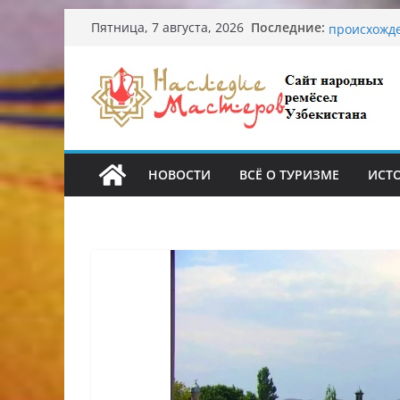
Перейти
Последние:
Узбекские 
Пятница, 7 августа, 2026
к
происхожд
Аэропорт Т
содержимому
Опасная ди
От знахаре
Обрушение 
Ташкента: 
НОВОСТИ
ВСЁ О ТУРИЗМЕ
ИСТ