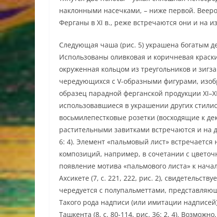
наклонными насечками, – ниже первой. Веер
Ферганы в XI в., реже встречаются они и на и
Следующая чаша (рис. 5) украшена богатым 
Использованы оливковая и коричневая краски
окруженная кольцом из треугольников и зигза
чередующихся с V-образными фигурами, изоб
образец парадной ферганской продукции XI–ХI
использовавшиеся в украшении других стилис
восьмилепестковые розетки (восходящие к де
растительными завитками встречаются и на дру
6: 4). Элемент «пальмовый лист» встречается
композиций, например, в сочетании с цветоч
появление мотива «пальмового листа» к началу 
Ахсикете (7, с. 221, 222, рис. 2), свидетельст
чередуется с полупальметтами, представляющ
Такого рода надписи (или имитации надписей)
Ташкента (8, с. 80-114, рис. 36: 2, 4). Возмо