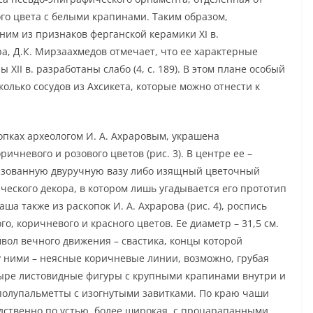
го цвета с белыми крапинами. Таким образом,
им из признаков ферганской керамики XI в.
, Д.К. Мирзаахмедов отмечает, что ее характерные
 XII в. разработаны слабо (4, с. 189). В этом плане особый
олько сосудов из Ахсикета, которые можно отнести к
опках археологом И. А. Ахраровым, украшена
ичневого и розового цветов (рис. 3). В центре ее –
зованную двуручную вазу либо изящный цветочный
ческого декора, в котором лишь угадывается его прототип
ша также из раскопок И. А. Ахрарова (рис. 4), роспись
, коричневого и красного цветов. Ее диаметр – 31,5 см.
вол вечного движения – свастика, концы которой
ними – неясные коричневые линии, возможно, грубая
тыре листовидные фигуры с крупными крапинами внутри и
полупальметты с изогнутыми завитками. По краю чаши
едственно по устью, более широкая, с процарапанными