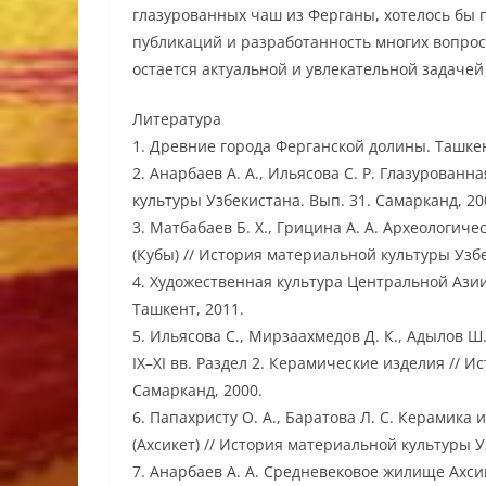
глазурованных чаш из Ферганы, хотелось бы 
публикаций и разработанность многих вопрос
остается актуальной и увлекательной задачей
Литература
1. Древние города Ферганской долины. Ташкен
2. Анарбаев А. А., Ильясова С. Р. Глазурован
культуры Узбекистана. Вып. 31. Самарканд, 20
3. Матбабаев Б. Х., Грицина А. А. Археологи
(Кубы) // История материальной культуры Узбе
4. Художественная культура Центральной Азии 
Ташкент, 2011.
5. Ильясова С., Мирзаахмедов Д. К., Адылов 
IX–XI вв. Раздел 2. Керамические изделия // 
Самарканд, 2000.
6. Папахристу О. А., Баратова Л. С. Керамика
(Ахсикет) // История материальной культуры У
7. Анарбаев А. А. Средневековое жилище Ахсик