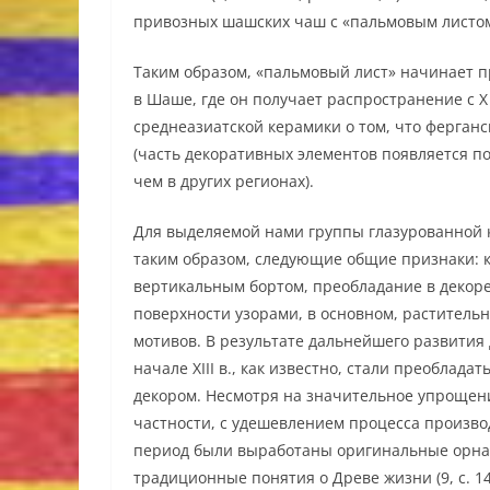
привозных шашских чаш с «пальмовым листом
Таким образом, «пальмовый лист» начинает прим
в Шаше, где он получает распространение с 
среднеазиатской керамики о том, что ферган
(часть декоративных элементов появляется п
чем в других регионах).
Для выделяемой нами группы глазурованной ке
таким образом, следующие общие признаки: 
вертикальным бортом, преобладание в декоре
поверхности узорами, в основном, растител
мотивов. В результате дальнейшего развития 
начале XIII в., как известно, стали преобла
декором. Несмотря на значительное упрощени
частности, с удешевлением процесса производ
период были выработаны оригинальные орна
традиционные понятия о Древе жизни (9, с. 1