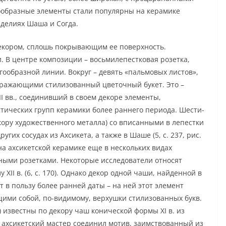
ообразные элементы стали популярны на керамике
зделиях Шаша и Согда.
декором, сплошь покрывающим ее поверхность.
. В центре композиции – восьмилепестковая розетка,
гообразной линии. Вокруг – девять «пальмовых листов»,
ражающими стилизованный цветочный букет. Это –
I вв., соединивший в своем декоре элементы,
тических групп керамики более раннего периода. Шести-
кору художественного металла) со вписанными в лепестки
гих сосудах из Ахсикета, а также в Шаше (5, с. 237, рис.
 на ахсикетской керамике еще в нескольких видах
ными розетками. Некоторые исследователи относят
XII в. (6, с. 170). Однако декор одной чаши, найденной в
вует в пользу более ранней даты – на ней этот элемент
ими собой, по-видимому, верхушки стилизованных букв.
 известны по декору чаш конической формы XI в. из
жно, ахсикетский мастер соединил мотив, заимствованный из