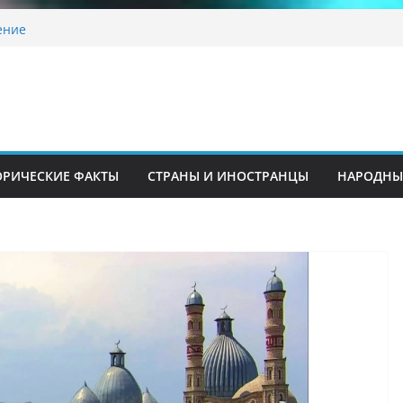
традиционные узоры: символика и
ение
ашкента переедет после 2030 года
ета Алины Загитовой
й до университетских клиник
на одном из ключевых перекрёстков
перекрыт путепровод на Буюк Ипак Йули
ОРИЧЕСКИЕ ФАКТЫ
СТРАНЫ И ИНОСТРАНЦЫ
НАРОДНЫ