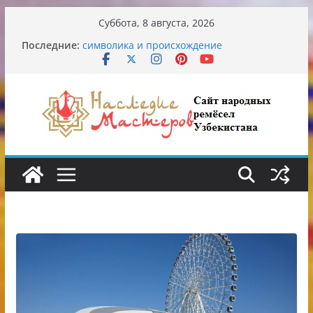
Перейти
Суббота, 8 августа, 2026
к
Узбекские традиционные узоры:
Последние:
содержимому
символика и происхождение
Аэропорт Ташкента переедет после 2030
года
Опасная диета Алины Загитовой
От знахарей до университетских клиник
Обрушение на одном из ключевых
перекрёстков Ташкента: перекрыт
путепровод на Буюк Ипак Йули