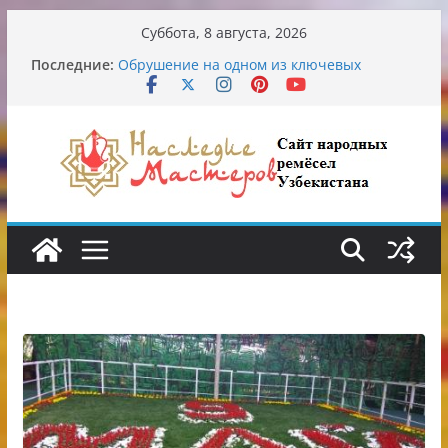
Перейти
Суббота, 8 августа, 2026
От знахарей до университетских клиник
к
Последние:
Обрушение на одном из ключевых
содержимому
перекрёстков Ташкента: перекрыт
путепровод на Буюк Ипак Йули
Узбекские традиционные узоры:
символика и происхождение
Аэропорт Ташкента переедет после 2030
года
Опасная диета Алины Загитовой