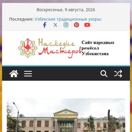
Перейти
Воскресенье, 9 августа, 2026
к
Последние:
Узбекские традиционные узоры:
содержимому
символика и происхождение
Аэропорт Ташкента переедет после 2030
года
Опасная диета Алины Загитовой
От знахарей до университетских клиник
Обрушение на одном из ключевых
перекрёстков Ташкента: перекрыт
путепровод на Буюк Ипак Йули