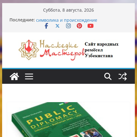
Перейти
Суббота, 8 августа, 2026
к
Узбекские традиционные узоры:
Последние:
содержимому
символика и происхождение
Аэропорт Ташкента переедет после 2030
года
Опасная диета Алины Загитовой
От знахарей до университетских клиник
Обрушение на одном из ключевых
перекрёстков Ташкента: перекрыт
путепровод на Буюк Ипак Йули