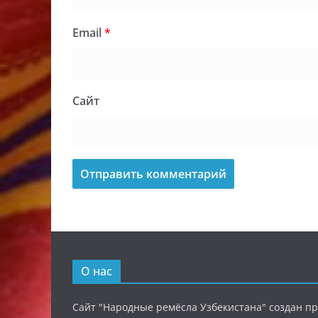
Email
*
Сайт
О нас
Сайт "Народные ремёсла Узбекистана" создан п