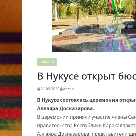
НОВОСТИ
В Нукусе открыт бю
21.09.2020
admin
В Нукусе состоялась церемония откры
Аллаяра Досназарова.
В церемонии приняли участие члены Се
правительства Республики Каракалпакст
Аллаяра Досназарова, представители ш