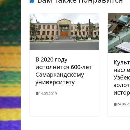
В 2020 году
Куль
исполнится 600-лет
насл
Самаркандскому
Узбек
университету
золот
исто
14.05.2019
24.06.2