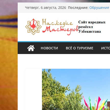
Перейти
Последние:
Обрушение 
Четверг, 6 августа, 2026
к
Ташкента: 
Узбекские 
содержимому
происхожде
Аэропорт Та
Опасная ди
От знахарей
НОВОСТИ
ВСЁ О ТУРИЗМЕ
ИСТ