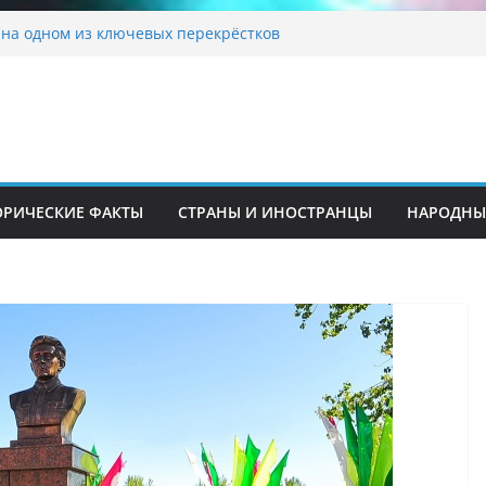
на одном из ключевых перекрёстков
перекрыт путепровод на Буюк Ипак Йули
традиционные узоры: символика и
ние
шкента переедет после 2030 года
ета Алины Загитовой
 до университетских клиник
ОРИЧЕСКИЕ ФАКТЫ
СТРАНЫ И ИНОСТРАНЦЫ
НАРОДНЫ