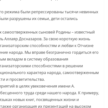
ого режима были репрессированы тысячи невинных
были разрушены их семьи, дети остались
ых самоотверженных сыновей Родины – известный
ь Аллаяр Досназаров. За свою короткую жизнь
рганизаторским способностям и любви к Отчизне
ение народа. Мы вправе безгранично гордиться его
бым вкладом в систему образования
рганизаторскими способностями в решении
ационального характера народа, самоотверженным
ти и просветительства.
риятий в целях увековечения имени А.
бесценного труда среди нашего народа. К примеру,
 языках новых книг, посвященных жизни и
а также организация их презентаций на высоком