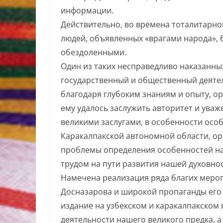
информации.
Действительно, во времена тоталитарн
людей, объявленных «врагами народа», 
обездоленными.
Один из таких несправедливо наказанн
государственный и общественный деятел
благодаря глубоким знаниям и опыту, о
ему удалось заслужить авторитет и уваж
великими заслугами, в особенности осо
Каракалпакской автономной области, о
проблемы определения особенностей н
трудом на пути развития нашей духовнос
Намечена реализация ряда благих мероп
Досназарова и широкой пропаганды его 
издание на узбекском и каракалпакском
деятельности нашего великого предка, 