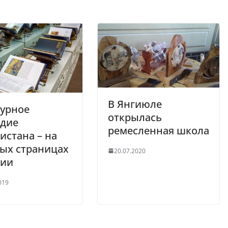
В Янгиюле
турное
открылась
едие
ремесленная школа
истана – на
ых страницах
20.07.2020
рии
019