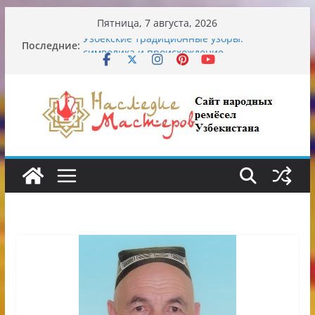
Перейти
Пятница, 7 августа, 2026
к
Последние:
Узбекские традиционные узоры:
содержимому
символика и происхождение
Аэропорт Ташкента переедет после 2030
года
Опасная диета Алины Загитовой
От знахарей до университетских клиник
Обрушение на одном из ключевых
перекрёстков Ташкента: перекрыт
путепровод на Буюк Ипак Йули