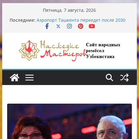
Перейти
Пятница, 7 августа, 2026
к
Узбекские традиционные узоры:
Последние:
содержимому
символика и происхождение
Аэропорт Ташкента переедет после 2030
года
Опасная диета Алины Загитовой
От знахарей до университетских клиник
Обрушение на одном из ключевых
перекрёстков Ташкента: перекрыт
путепровод на Буюк Ипак Йули