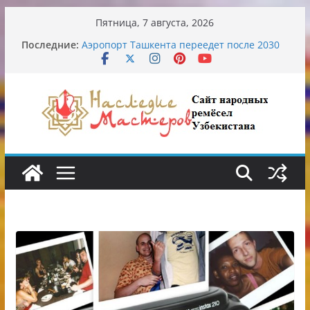
Перейти
Пятница, 7 августа, 2026
к
Узбекские традиционные узоры:
Последние:
содержимому
символика и происхождение
Аэропорт Ташкента переедет после 2030
года
Опасная диета Алины Загитовой
От знахарей до университетских клиник
Обрушение на одном из ключевых
перекрёстков Ташкента: перекрыт
путепровод на Буюк Ипак Йули