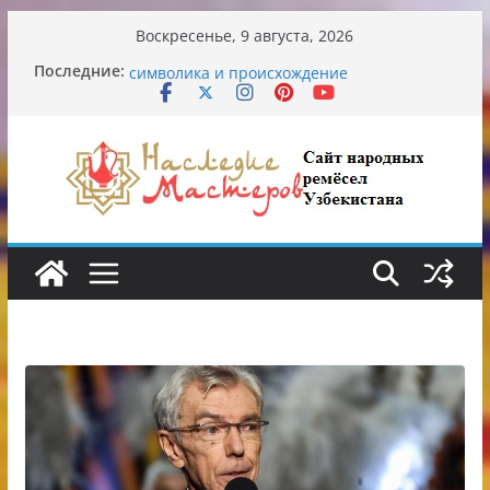
Перейти
Воскресенье, 9 августа, 2026
к
Последние:
Узбекские традиционные узоры:
содержимому
символика и происхождение
Аэропорт Ташкента переедет после 2030
года
Опасная диета Алины Загитовой
От знахарей до университетских клиник
Обрушение на одном из ключевых
перекрёстков Ташкента: перекрыт
путепровод на Буюк Ипак Йули