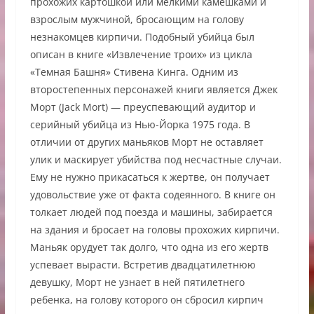
прохожих картошкой или мелкими камешками и
взрослым мужчиной, бросающим на голову
незнакомцев кирпичи. Подобный убийца был
описан в книге «Извлечение троих» из цикла
«Темная Башня» Стивена Кинга. Одним из
второстепенных персонажей книги является Джек
Морт (Jack Mort) — преуспевающий аудитор и
серийный убийца из Нью-Йорка 1975 года. В
отличии от других маньяков Морт не оставляет
улик и маскирует убийства под несчастные случаи.
Ему не нужно прикасаться к жертве, он получает
удовольствие уже от факта содеянного. В книге он
толкает людей под поезда и машины, забирается
на здания и бросает на головы прохожих кирпичи.
Маньяк орудует так долго, что одна из его жертв
успевает вырасти. Встретив двадцатилетнюю
девушку, Морт не узнает в ней пятилетнего
ребенка, на голову которого он сбросил кирпич