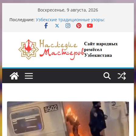
Перейти
Воскресенье, 9 августа, 2026
к
Последние:
Узбекские традиционные узоры:
содержимому
символика и происхождение
Аэропорт Ташкента переедет после 2030
года
Опасная диета Алины Загитовой
От знахарей до университетских клиник
Обрушение на одном из ключевых
перекрёстков Ташкента: перекрыт
путепровод на Буюк Ипак Йули