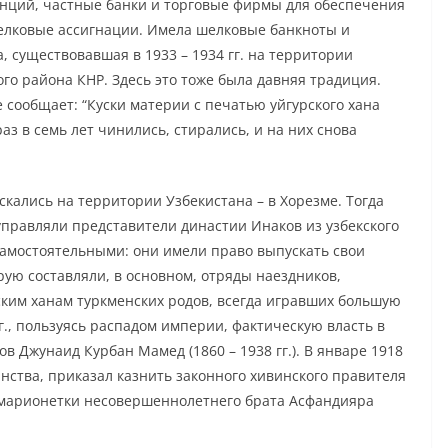
инций, частные банки и торговые фирмы для обеспечения
елковые ассигнации. Имела шелковые банкноты и
, существовавшая в 1933 – 1934 гг. на территории
го района КНР. Здесь это тоже была давняя традиция.
ре сообщает: “Куски материи с печатью уйгурского хана
раз в семь лет чинились, стирались, и на них снова
скались на территории Узбекистана – в Хорезме. Тогда
правляли представители династии Инаков из узбекского
самостоятельными: они имели право выпускать свои
ую составляли, в основном, отряды наездников,
ким ханам туркменских родов, всегда игравших большую
г., пользуясь распадом империи, фактическую власть в
в Джунаид Курбан Мамед (1860 – 1938 гг.). В январе 1918
анства, приказал казнить законного хивинского правителя
е марионетки несовершеннолетнего брата Асфандияра