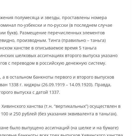
ажения полумесяца и звезды, проставлены номера
оминал по-узбекски и по-русски (в последнем случае
нии букв). Размещение перечисленных элементов
видно, производным. Тинга (правильно – таньга)
нском ханстве в описываемое время 5 таньга
инских шелковых ассигнациях второго выпуска указано
ингов с переводом в российскую денежную систему.
, а в остальном банкноты первого и второго выпусков
н 1338 г. хиджры (26.09.1919 – 14.09.1920). Правда,
орого выпуска с датой 1337.
Хивинского ханства (т.н. “вертикальных”) осуществлен в
100 и 250 рублей (без указания эквивалента в таньгах).
ане было выпущено ассигнаций (на шелке и на бумаге)
шелковые банкноты всех трех выпусков Хивинского ханства