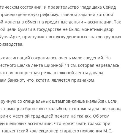
итическом состоянии, и правительство “падишаха Сейид
) провело денежную реформу, главной задачей которой
й монеты в обмен на кредитные деньги – ассигнации. Так
той цели бумаги в государстве не было, монетный двор
 Куня-Арке, приступил к выпуску денежных знаков крупных
оизводства.
ых ассигнаций сохранилось очень мало сведений. На
местного шелка лента шириной 11 см, которая нарезалась
уратная поперечная резка шелковой ленты давала
м банкнот, что, кстати, является признаком
вручную со специальных штампов-клише (калыбов). Если
 с помощью бронзовых калыбов, то штампы для шелковок,
твии с местной традицией печати на тканях. Об этом
ей шелковых ассигнаций, что может быть только при
 ташкентский коллекционер старшего поколения М.С.