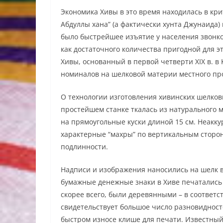
Экономика Хивы в это время находилась в кр
Абдуллы хана” (а фактически хунта Джунаида
было быстрейшее изъятие у населения звонко
как достаточного количества пригодной для э
Хивы, основанный в первой четверти XIX в. в
номиналов на шелковой материи местного пр
О технологии изготовления хивинских шелков
простейшем станке ткалась из натурального 
на прямоугольные куски длиной 15 см. Неакк
характерные “махры” по вертикальным сторона
подлинности.
Надписи и изображения наносились на шелк 
бумажные денежные знаки в Хиве печатались
скорее всего, были деревянными – в соответс
свидетельствует большое число разновидност
быстром износе клише для печати. Известный