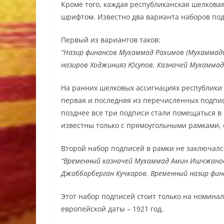
Кроме того, каждая республиканская шелкова
шрифтом. Известно два варианта наборов по
Первый из вариантов таков:
“Назир финансов Мухаммад Рахимов (Мухаммад
назиров Ходжинияз Юсупов. Казначей Мухаммад
На ранних шелковых ассигнациях республики 1
первая и последняя из перечисленных подпис
позднее все три подписи стали помещаться в
известны только с прямоугольными рамками, он
Второй набор подписей в рамки не заключалс
“Временный казначей Мухаммад Амин Ишчжано
Джаббарберган Кучкаров. Временный назир фин
Этот набор подписей стоит только на номинал
европейской даты – 1921 год.