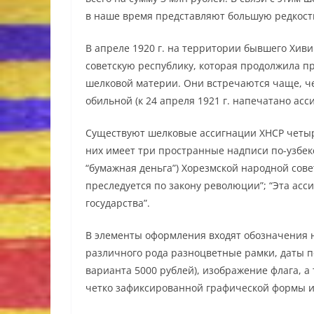
в наше время представляют большую редкост
В апреле 1920 г. на территории бывшего Хив
советскую республику, которая продолжила п
шелковой материи. Они встречаются чаще, че
обильной (к 24 апреля 1921 г. напечатано асс
Существуют шелковые ассигнации ХНСР четырех
них имеет три пространные надписи по-узбек
“бумажная деньга”) Хорезмской народной сове
преследуется по закону революции”; “Эта ас
государства”.
В элементы оформления входят обозначения н
различного рода разноцветные рамки, даты п
варианта 5000 рублей), изображение флага, а
четко зафиксированной графической формы и