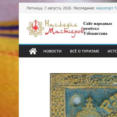
Перейти
Последние:
Узбекские 
Пятница, 7 августа, 2026
к
происхожд
Аэропорт Т
содержимому
Опасная ди
От знахаре
Обрушение 
Ташкента: 
НОВОСТИ
ВСЁ О ТУРИЗМЕ
ИСТ