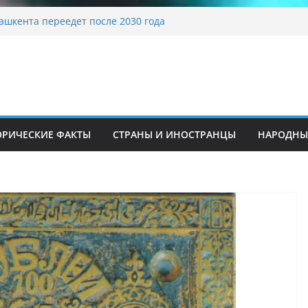
традиционные узоры: символика и
ение
ашкента переедет после 2030 года
ета Алины Загитовой
й до университетских клиник
на одном из ключевых перекрёстков
перекрыт путепровод на Буюк Ипак Йули
ОРИЧЕСКИЕ ФАКТЫ
СТРАНЫ И ИНОСТРАНЦЫ
НАРОДНЫ