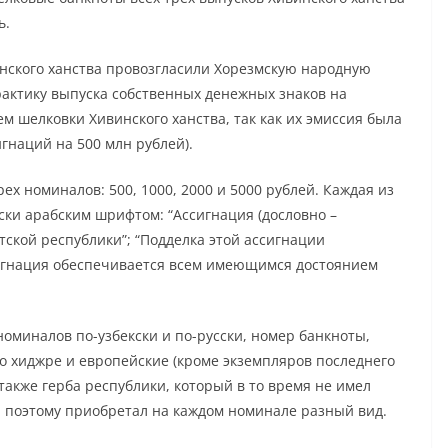
ь.
инского ханства провозгласили Хорезмскую народную
рактику выпуска собственных денежных знаков на
м шелковки Хивинского ханства, так как их эмиссия была
игнаций на 500 млн рублей).
 номиналов: 500, 1000, 2000 и 5000 рублей. Каждая из
ски арабским шрифтом: “Ассигнация (дословно –
тской республики”; “Подделка этой ассигнации
сигнация обеспечивается всем имеющимся достоянием
оминалов по-узбекски и по-русски, номер банкноты,
о хиджре и европейские (кроме экземпляров последнего
 также герба республики, который в то время не имел
 поэтому приобретал на каждом номинале разный вид.