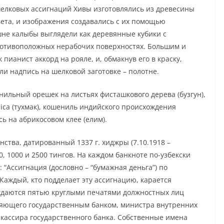
шелковых ассигнаций Хивы изготовлялись из древесины
вета, и изображения создавались с их помощью
шне калыбы выглядели как деревянные кубики с
ротивоположных нерабочих поверхностях. Большим и
пианист аккорд на рояле, и, обмакнув его в краску,
и надпись на шелковой заготовке – полотне.
ильный орешек на листьях фисташкового дерева (бузгун),
ica (тухмак), кошениль индийского происхождения
сь на абрикосовом клее (елим).
ства, датированный 1337 г. хиджры (7.10.1918 –
00, 1000 и 2500 тингов. На каждом банкноте по-узбекски
“Ассигнация (дословно – “бумажная деньга”) по
Каждый, кто подделает эту ассигнацию, карается
ждаются пятью круглыми печатями должностных лиц
ляющего государственным банком, министра внутренних
 кассира государственного банка. Собственные имена