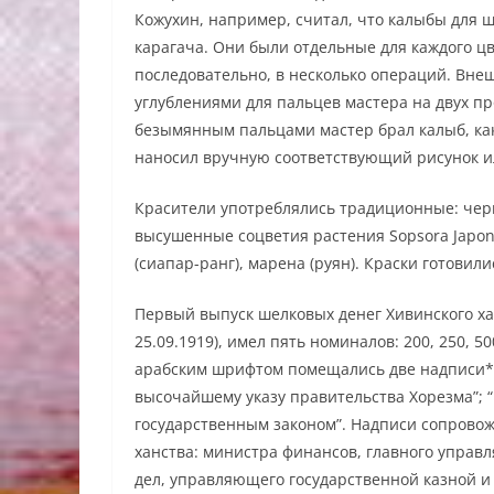
Кожухин, например, считал, что калыбы для 
карагача. Они были отдельные для каждого ц
последовательно, в несколько операций. Вне
углублениями для пальцев мастера на двух п
безымянным пальцами мастер брал калыб, как 
наносил вручную соответствующий рисунок ил
Красители употреблялись традиционные: черн
высушенные соцветия растения Sopsora Japon
(сиапар-ранг), марена (руян). Краски готовили
Первый выпуск шелковых денег Хивинского хан
25.09.1919), имел пять номиналов: 200, 250, 5
арабским шрифтом помещались две надписи*: 
высочайшему указу правительства Хорезма”; “
государственным законом”. Надписи сопрово
ханства: министра финансов, главного управ
дел, управляющего государственной казной и