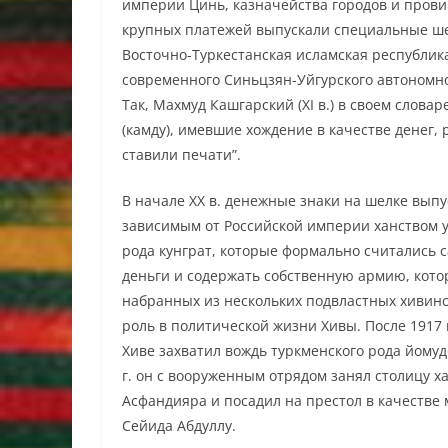
империи Цинь, казначейства городов и пров
крупных платежей выпускали специальные ш
Восточно-Туркестанская исламская республика
современного Синьцзян-Уйгурского автономно
Так, Махмуд Кашгарский (XI в.) в своем слова
(камду), имевшие хождение в качестве денег, 
ставили печати”.
В начале ХХ в. денежные знаки на шелке выпу
зависимым от Российской империи ханством у
рода кунграт, которые формально считались 
деньги и содержать собственную армию, котор
набранных из нескольких подвластных хивинс
роль в политической жизни Хивы. После 1917 
Хиве захватил вождь туркменского рода йомудо
г. он с вооруженным отрядом занял столицу х
Асфандияра и посадил на престол в качеств
Сейида Абдуллу.