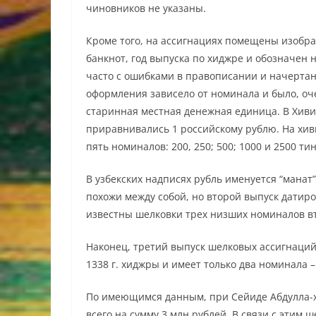
чиновников не указаны.
Кроме того, на ассигнациях помещены изобр
банкнот, год выпуска по хиджре и обозначен н
часто с ошибками в правописании и начерта
оформления зависело от номинала и было, оче
старинная местная денежная единица. В Хиви
приравнивались 1 российскому рублю. На хив
пять номиналов: 200, 250; 500; 1000 и 2500 т
В узбекских надписях рубль именуется “манат”
похожи между собой, но второй выпуск датирова
известны шелковки трех низших номиналов вт
Наконец, третий выпуск шелковых ассигнаций 
1338 г. хиджры и имеет только два номинала – 
По имеющимся данным, при Сейиде Абдулла-х
всего на сумму 3 млн рублей. В связи с этим 