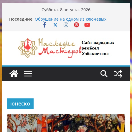
Перейти
Суббота, 8 августа, 2026
к
Последние:
Обрушение на одном из ключевых
содержимому
перекрёстков Ташкента: перекрыт
путепровод на Буюк Ипак Йули
Узбекские традиционные узоры:
символика и происхождение
Аэропорт Ташкента переедет после 2030
года
Опасная диета Алины Загитовой
От знахарей до университетских клиник
юнеско