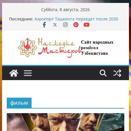
Перейти
Суббота, 8 августа, 2026
к
Последние:
Аэропорт Ташкента переедет после 2030
содержимому
года
Опасная диета Алины Загитовой
От знахарей до университетских клиник
Обрушение на одном из ключевых
перекрёстков Ташкента: перекрыт
путепровод на Буюк Ипак Йули
Узбекские традиционные узоры:
символика и происхождение
фильм