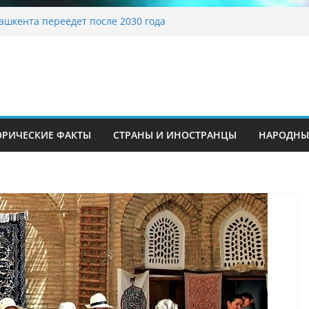
традиционные узоры: символика и
ение
ашкента переедет после 2030 года
ета Алины Загитовой
й до университетских клиник
на одном из ключевых перекрёстков
перекрыт путепровод на Буюк Ипак Йули
ОРИЧЕСКИЕ ФАКТЫ
СТРАНЫ И ИНОСТРАНЦЫ
НАРОДНЫ