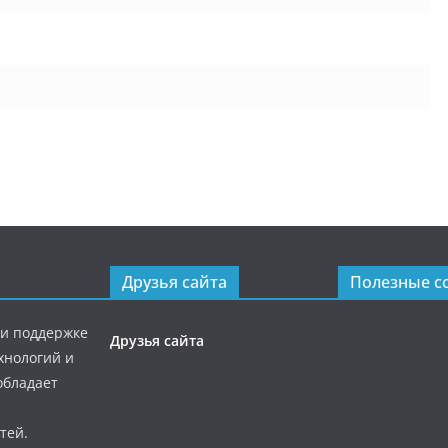
Друзья сайта
Полезные с
ри поддержке
Друзья сайта
хнологий и
обладает
тей.