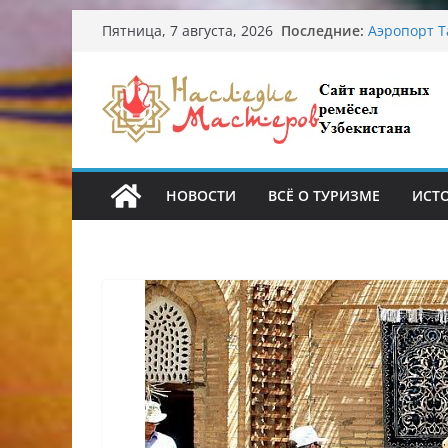
Перейти
Узбекские 
Последние:
Пятница, 7 августа, 2026
происхожд
к
Аэропорт Т
содержимому
Опасная ди
От знахаре
Обрушение 
Ташкента: 
НОВОСТИ
ВСЁ О ТУРИЗМЕ
ИСТ