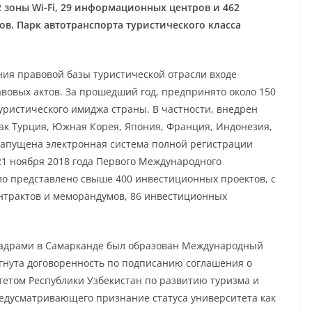
 зоны Wi-Fi, 29 информационных центров и 462
ов. Парк автотранспорта туристического класса
ия правовой базы туристической отрасли входе
вовых актов. За прошедший год, предпринято около 150
ристического имиджа страны. В частности, внедрен
как Турция, Южная Корея, Япония, Франция, Индонезия,
Запущена электронная система полной регистрации
21 ноября 2018 года Первого Международного
ло представлено свыше 400 инвестиционных проектов, с
нтрактов и меморандумов, 86 инвестиционных
адрами в Самарканде был образован Международный
гнута договоренность по подписанию соглашения о
етом Республики Узбекистан по развитию туризма и
едусматривающего признание статуса университета как