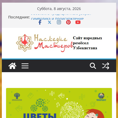
Перейти
Суббота, 8 августа, 2026
к
Последние:
Узбекские традиционные узоры:
содержимому
символика и происхождение
Аэропорт Ташкента переедет после 2030
года
Опасная диета Алины Загитовой
От знахарей до университетских клиник
Обрушение на одном из ключевых
перекрёстков Ташкента: перекрыт
путепровод на Буюк Ипак Йули