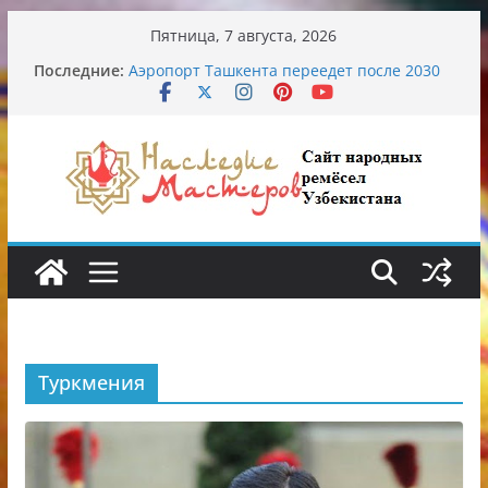
Перейти
Пятница, 7 августа, 2026
к
Последние:
Аэропорт Ташкента переедет после 2030
содержимому
года
Опасная диета Алины Загитовой
От знахарей до университетских клиник
Обрушение на одном из ключевых
перекрёстков Ташкента: перекрыт
путепровод на Буюк Ипак Йули
Узбекские традиционные узоры:
символика и происхождение
Туркмения