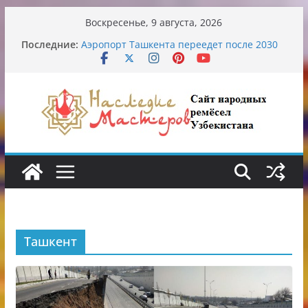
Перейти
Воскресенье, 9 августа, 2026
к
Последние:
Аэропорт Ташкента переедет после 2030
содержимому
года
Опасная диета Алины Загитовой
От знахарей до университетских клиник
Обрушение на одном из ключевых
перекрёстков Ташкента: перекрыт
путепровод на Буюк Ипак Йули
Узбекские традиционные узоры:
символика и происхождение
Ташкент