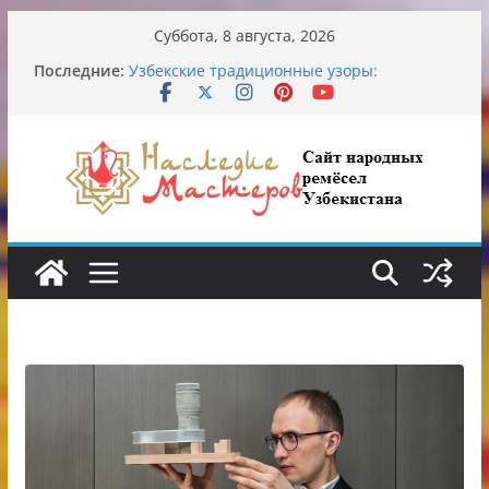
Перейти
Суббота, 8 августа, 2026
к
Последние:
Узбекские традиционные узоры:
содержимому
символика и происхождение
Аэропорт Ташкента переедет после 2030
года
Опасная диета Алины Загитовой
От знахарей до университетских клиник
Обрушение на одном из ключевых
перекрёстков Ташкента: перекрыт
путепровод на Буюк Ипак Йули